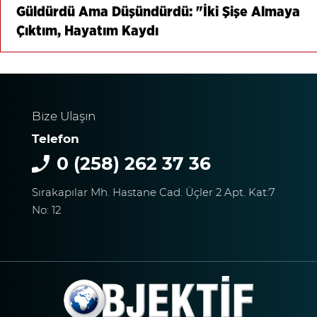
Güldürdü Ama Düşündürdü: "İki Şişe Almaya
Çıktım, Hayatım Kaydı
Bize Ulaşın
Telefon
0 (258) 262 37 36
Sırakapılar Mh. Hastane Cad. Üçler 2 Apt. Kat:7
No: 12