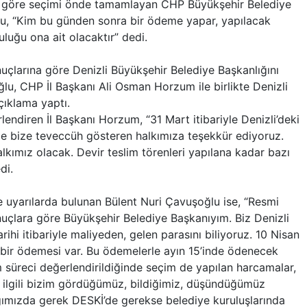
a göre seçimi önde tamamlayan CHP Büyükşehir Belediye
u, “Kim bu günden sonra bir ödeme yapar, yapılacak
luğu ona ait olacaktır” dedi.
uçlarına göre Denizli Büyükşehir Belediye Başkanlığını
lu, CHP İl Başkanı Ali Osman Horzum ile birlikte Denizli
çıklama yaptı.
lendiren İl Başkanı Horzum, “31 Mart itibariyle Denizli’deki
e bize teveccüh gösteren halkımıza teşekkür ediyoruz.
kımız olacak. Devir teslim törenleri yapılana kadar bazı
di.
 uyarılarda bulunan Bülent Nuri Çavuşoğlu ise, “Resmi
uçlara göre Büyükşehir Belediye Başkanıyım. Biz Denizli
ihi itibariyle maliyeden, gelen parasını biliyoruz. 10 Nisan
k bir ödemesi var. Bu ödemelerle ayın 15’inde ödenecek
 süreci değerlendirildiğinde seçim de yapılan harcamalar,
 ilgili bizim gördüğümüz, bildiğimiz, düşündüğümüz
dığımızda gerek DESKİ’de gerekse belediye kuruluşlarında