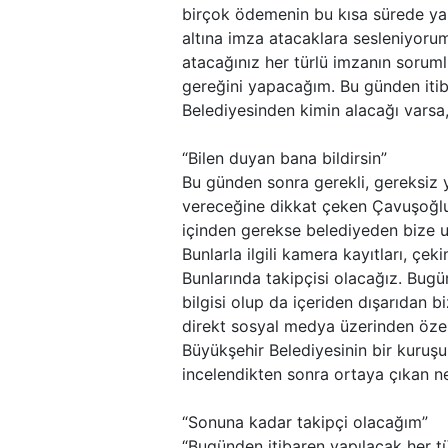
birçok ödemenin bu kısa sürede ya
altına imza atacaklara sesleniyoru
atacağınız her türlü imzanın soruml
gereğini yapacağım. Bu günden itib
Belediyesinden kimin alacağı varsa,
“Bilen duyan bana bildirsin”
Bu günden sonra gerekli, gereksiz 
vereceğine dikkat çeken Çavuşoğlu
içinden gerekse belediyeden bize ul
Bunlarla ilgili kamera kayıtları, çe
Bunlarında takipçisi olacağız. Bugü
bilgisi olup da içeriden dışarıdan 
direkt sosyal medya üzerinden özel
Büyükşehir Belediyesinin bir kuruş
incelendikten sonra ortaya çıkan n
“Sonuna kadar takipçi olacağım”
“Bugünden itibaren yapılacak her tü