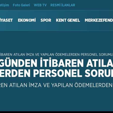
Son Dakika
letişim
Foto Galeri
WEB TV
RESMİ İLANLAR
İYASET
EKONOMİ
SPOR
KENT GENEL
MERKEZEFEND
TİBAREN ATILAN İMZA VE YAPILAN ÖDEMELERDEN PERSONEL SORUML
GÜNDEN İTİBAREN ATILA
LERDEN PERSONEL SORU
REN ATILAN İMZA VE YAPILAN ÖDEMELERDE