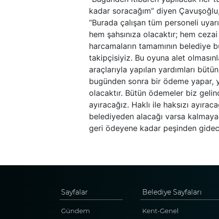
kadar soracağım” diyen Çavuşoğlu, 
“Burada çalışan tüm personeli uya
hem şahsınıza olacaktır; hem cezai
harcamaların tamamının belediye büt
takipçisiyiz. Bu oyuna alet olmasınl
araçlarıyla yapılan yardımları bütün
bugünden sonra bir ödeme yapar, y
olacaktır. Bütün ödemeler biz geli
ayıracağız. Haklı ile haksızı ayıra
belediyeden alacağı varsa kalmaya
geri ödeyene kadar peşinden gidece
Sayfalar
Belediye Sayfaları
Gündem
Kent-Genel