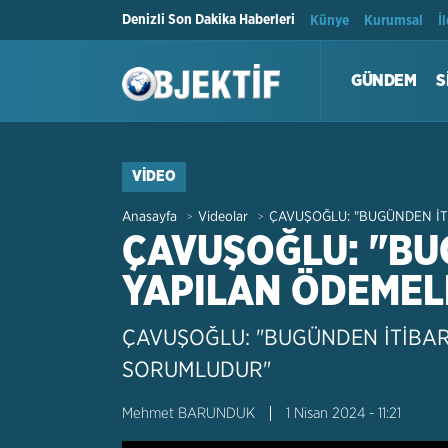
Denizli Son Dakika Haberleri
Künye
Kurumsal
İ
GÜNDEM
S
VIDEO
Anasayfa
Videolar
ÇAVUŞOĞLU: "BUGÜNDEN İ
>
>
ÇAVUŞOĞLU: "BU
YAPILAN ÖDEME
ÇAVUŞOĞLU: "BUGÜNDEN İTİBA
SORUMLUDUR"
Mehmet BARUNDUK
1 Nisan 2024 - 11:21