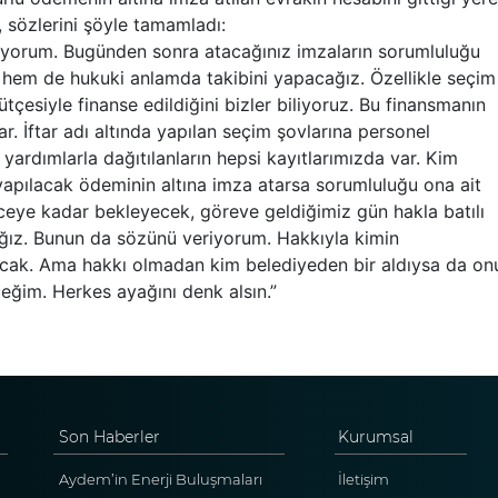
sözlerini şöyle tamamladı:
rıyorum. Bugünden sonra atacağınız imzaların sorumluluğu
 hem de hukuki anlamda takibini yapacağız. Özellikle seçim
çesiyle finanse edildiğini bizler biliyoruz. Bu finansmanın
ar. İftar adı altında yapılan seçim şovlarına personel
 yardımlarla dağıtılanların hepsi kayıtlarımızda var. Kim
apılacak ödeminin altına imza atarsa sorumluluğu ona ait
nceye kadar bekleyecek, göreve geldiğimiz gün hakla batılı
cağız. Bunun da sözünü veriyorum. Hakkıyla kimin
cak. Ama hakkı olmadan kim belediyeden bir aldıysa da on
ğim. Herkes ayağını denk alsın.”
Son Haberler
Kurumsal
Aydem’in Enerji Buluşmaları
İletişim