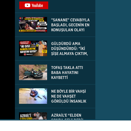
"SANANE" CEVABIYLA
BAŞLADI, GECENİN EN
KONUŞULAN OLAYI
OLDU
GÜLDÜRDÜ AMA
DÜŞÜNDÜRDÜ: "İKİ
ŞİŞE ALMAYA ÇIKTIM,
HAYATIM KAYDI
TOFAŞ TAKLA ATTI
BABA HAYATINI
KAYBETTİ
NE BÖYLE BİR VAHŞİ
NE DE VAHŞET
GÖRÜLDÜ İNSANLIK
DIŞI VİCDANSIZLIK
AZRAİL’E “ELDEN
SONRA GEL” DEDİ!
OKEYE DEVAM ETTİ