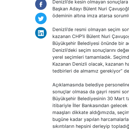
Denizli’de kesin olmayan sonuçlar
Başkan Adayı Bülent Nuri Çavuşoğl
ödeminin altına imza atarsa sorumlu
Denizli’de resmi olmayan seçim son
kazanan CHP’li Bülent Nuri Çavuşoğ
Büyükşehir Belediyesi önünde bir a
Denizli’deki seçim sonuçlarını değer
yerel seçimleri tamamladık. Seçimd
Kazanan Denizli olacak, kazanan hal
tedbirleri de almamız gerekiyor” de
Açıklamasında belediye personeline
sonuçlar olmasa da gayri resmi son
Büyükşehir Belediyesinin 30 Mart tar
itibariyle İller Bankasından gelece
maaşları dikkate aldığımızda, seçim
bugüne kadar yapılan harcamalarla
sıkıntıların hepsini derleyip topla