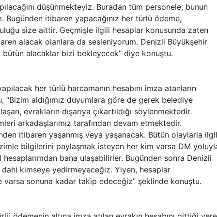
pılacağını düşünmekteyiz. Buradan tüm personele, bunun
m. Bugünden itibaren yapacağınız her türlü ödeme,
uluğu size aittir. Geçmişle ilgili hesaplar konusunda zaten
aren alacak olanlara da sesleniyorum. Denizli Büyükşehir
 bütün alacaklar bizi bekleyecek” diye konuştu.
yapılacak her türlü harcamanın hesabını imza atanların
, “Bizim aldığımız duyumlara göre de gerek belediye
aşan, evrakların dışarıya çıkartıldığı söylenmektedir.
kimleri arkadaşlarımız tarafından devam etmektedir.
nden itibaren yaşanmış veya yaşanacak. Bütün olaylarla ilgil
bizimle bilgilerini paylaşmak isteyen her kim varsa DM yoluyl
 hesaplarımdan bana ulaşabilirler. Bugünden sonra Denizli
u dahi kimseye yedirmeyeceğiz. Yiyen, hesaplar
e varsa sonuna kadar takip edeceğiz” şeklinde konuştu.
rlü ödemenin altına imza atılan evrakın hesabını gittiği yere