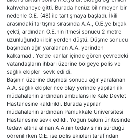
kahvehaneye gitti. Burada henüz bilinmeyen bir
DENİZLİ’DEN TATİLE GİDEN
nedenle O.E. (48) ile tartışmaya başladı. İkili
GRUBUN GÖZÜ ÖNÜNDE
arasındaki tartışma sırasında A.A., O.E.ye bıçak
TEKNE ÇALIŞANLARI
çekti, ardından O.E.nin itmesi sonucu 2 metre
BİRBİRİNE GİRDİ!
uzunluğundaki bir yerden düştü. Düşme sonucu
başından ağır yaralanan A.A. yerinden
ÜNLÜ YÖNETMEN EZEL
kalkamadı. Yerde kanlar içinde gören çevredeki
AKAY’A ŞOK OPERASYON!
vatandaşların ihbarı üzerine bölgeye polis ve
KARDEŞİYLE GÖZALTINA
sağlık ekipleri sevk edildi.
ALINDI
Başının üzerine düşmesi sonucu ağır yaralanan
A.A. sağlık ekiplerince olay yerinde yapılan ilk
DENİZLİ’DE ÇARPIŞMANIN
müdahalenin ardından ambulans ile Kale Devlet
ŞİDDETİYLE SAVRULDU! 5
Hastanesine kaldırıldı. Burada yapılan
ARAÇ HASAR GÖRDÜ
müdahalenin ardından Pamukkale Üniversitesi
Hastanesine sevk edildi. Yoğun bakım ünitesinde
tedavi altına alınan A.A.nın tedavisinin sürdüğü
BAŞKAN ERDOĞAN, SON
öğrenilirken O.E. ise polis ekipleri tarafından