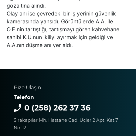
SÜRAT ÜYE VE ESNAF
gözaltına alındı.
ZİYARETLERİNE DEVAM
Olay anı ise çevredeki bir iş yerinin güvenlik
EDİYOR
kamerasında yansıdı. Görüntülerde A.A. ile
O.E.nin tartıştığı, tartışmayı gören kahvehane
Macron’lu Tanıtım Filmi
sahibi K.U.nun ikiliyi ayırmak için geldiği ve
Sosyal Medyayı Salladı
A.A.nın düşme anı yer aldı.
DENİZLİ’DE YAĞMUR
TRAFİĞİ BU HALE GETİRDİ
Bize Ulaşın
Telefon
0 (258) 262 37 36
DENİZLİ BAROSU VE
Sırakapılar Mh. Hastane Cad. Üçler 2 Apt. Kat:7
AVUKATLARIN
No: 12
İŞYERLERİNDE ARAMA