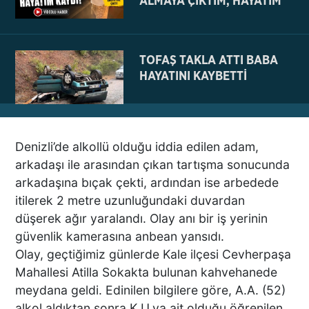
ALMAYA ÇIKTIM, HAYATIM
KAYDI
TOFAŞ TAKLA ATTI BABA
HAYATINI KAYBETTİ
Denizli’de alkollü olduğu iddia edilen adam,
NE BÖYLE BİR VAHŞİ NE DE
arkadaşı ile arasından çıkan tartışma sonucunda
VAHŞET GÖRÜLDÜ
arkadaşına bıçak çekti, ardından ise arbedede
İNSANLIK DIŞI
itilerek 2 metre uzunluğundaki duvardan
VİCDANSIZLIK
düşerek ağır yaralandı. Olay anı bir iş yerinin
güvenlik kamerasına anbean yansıdı.
AZRAİL’E “ELDEN SONRA
Olay, geçtiğimiz günlerde Kale ilçesi Cevherpaşa
GEL” DEDİ! OKEYE DEVAM
Mahallesi Atilla Sokakta bulunan kahvehanede
ETTİ
meydana geldi. Edinilen bilgilere göre, A.A. (52)
alkol aldıktan sonra K.U.ya ait olduğu öğrenilen