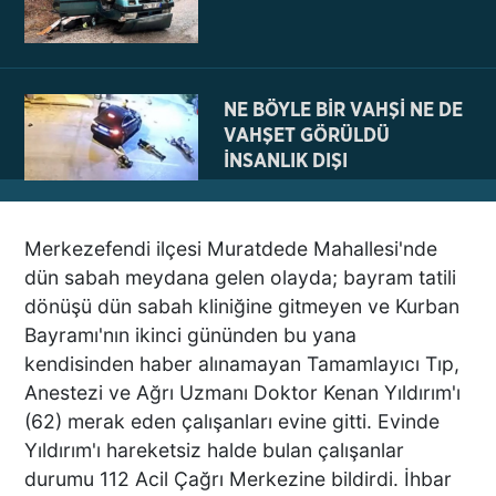
NE BÖYLE BİR VAHŞİ NE DE
VAHŞET GÖRÜLDÜ
İNSANLIK DIŞI
VİCDANSIZLIK
Merkezefendi ilçesi Muratdede Mahallesi'nde
AZRAİL’E “ELDEN SONRA
dün sabah meydana gelen olayda; bayram tatili
GEL” DEDİ! OKEYE DEVAM
dönüşü dün sabah kliniğine gitmeyen ve Kurban
ETTİ
Bayramı'nın ikinci gününden bu yana
kendisinden haber alınamayan Tamamlayıcı Tıp,
Anestezi ve Ağrı Uzmanı Doktor Kenan Yıldırım'ı
DENİZLİ’DEN TATİLE GİDEN
(62) merak eden çalışanları evine gitti. Evinde
GRUBUN GÖZÜ ÖNÜNDE
Yıldırım'ı hareketsiz halde bulan çalışanlar
TEKNE ÇALIŞANLARI
durumu 112 Acil Çağrı Merkezine bildirdi. İhbar
BİRBİRİNE GİRDİ!