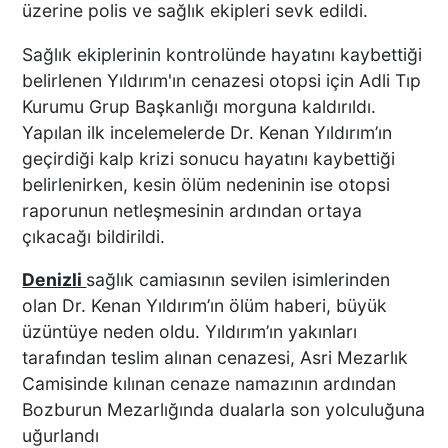
üzerine polis ve sağlık ekipleri sevk edildi.
ÜNLÜ YÖNETMEN EZEL
Sağlık ekiplerinin kontrolünde hayatını kaybettiği
AKAY’A ŞOK OPERASYON!
belirlenen Yıldırım'ın cenazesi otopsi için Adli Tıp
KARDEŞİYLE GÖZALTINA
Kurumu Grup Başkanlığı morguna kaldırıldı.
ALINDI
Yapılan ilk incelemelerde Dr. Kenan Yıldırım’ın
geçirdiği kalp krizi sonucu hayatını kaybettiği
DENİZLİ’DE ÇARPIŞMANIN
belirlenirken, kesin ölüm nedeninin ise otopsi
ŞİDDETİYLE SAVRULDU! 5
raporunun netleşmesinin ardından ortaya
ARAÇ HASAR GÖRDÜ
çıkacağı bildirildi.
Denizli
sağlık camiasının sevilen isimlerinden
olan Dr. Kenan Yıldırım’ın ölüm haberi, büyük
BAŞKAN ERDOĞAN, SON
üzüntüye neden oldu. Yıldırım’ın yakınları
SÜRAT ÜYE VE ESNAF
tarafından teslim alınan cenazesi, Asri Mezarlık
ZİYARETLERİNE DEVAM
Camisinde kılınan cenaze namazının ardından
EDİYOR
Bozburun Mezarlığında dualarla son yolculuğuna
uğurlandı
Macron’lu Tanıtım Filmi