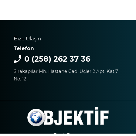
Sosyal Medyayı Salladı
Bize Ulaşın
DENİZLİ’DE YAĞMUR
TRAFİĞİ BU HALE GETİRDİ
Telefon
0 (258) 262 37 36
Sırakapılar Mh. Hastane Cad. Üçler 2 Apt. Kat:7
No: 12
DENİZLİ BAROSU VE
AVUKATLARIN
İŞYERLERİNDE ARAMA
YAPILIYOR
KEKİK ÜRETİCİLERİNİN
UMUDU ALTUNTAŞ
BAHARAT ŞENLİKTE DE