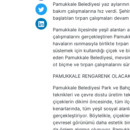
Pamukkale Belediyesi yaz aylarının 
bakım çalışmalarına hız verdi. Şeh
başlatılan tırpan çalışmaları devam
Pamukkale ilçesinde yeşil alanları 
çalışmalarını gerçekleştiren Pamuk
havaların ısınmasıyla birlikte tırpan
süslemek için kullandığı çiçek ve b
eden Pamukkale Belediyesi, mevsims
ot biçme ve tırpan çalışmalarını sü
PAMUKKALE RENGARENK OLACA
Pamukkale Belediyesi Park ve Bahçe
teknikleri ve çevre dostu üretim te
çiçeklerin dikimi öncesinde, tüm ilç
kenarlarında, tüm yeşil sosyal alanl
gerçekleştiriyor. Böylelikle, çiçekl
çevresel görünümü daha estetik bir
da önlem alınmış olunuyor. Pamukk