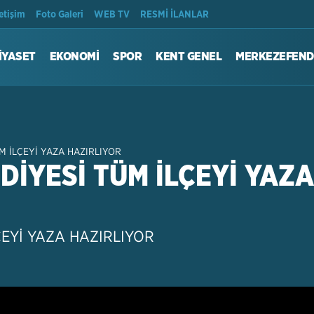
Son Dakika
letişim
Foto Galeri
WEB TV
RESMİ İLANLAR
İYASET
EKONOMİ
SPOR
KENT GENEL
MERKEZEFEND
M İLÇEYİ YAZA HAZIRLIYOR
İYESİ TÜM İLÇEYİ YAZA
EYİ YAZA HAZIRLIYOR