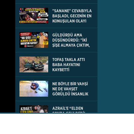
"SANANE" CEVABIYLA
BAŞLADI, GECENİN EN
KONUŞULAN OLAYI
OLDU
GÜLDÜRDÜ AMA
DÜŞÜNDÜRDÜ: "İKİ
ŞİŞE ALMAYA ÇIKTIM,
HAYATIM KAYDI
TOFAŞ TAKLA ATTI
BABA HAYATINI
KAYBETTİ
NE BÖYLE BİR VAHŞİ
NE DE VAHŞET
GÖRÜLDÜ İNSANLIK
DIŞI VİCDANSIZLIK
AZRAİL’E “ELDEN
SONRA GEL” DEDİ!
OKEYE DEVAM ETTİ
DENİZLİ’DEN TATİLE