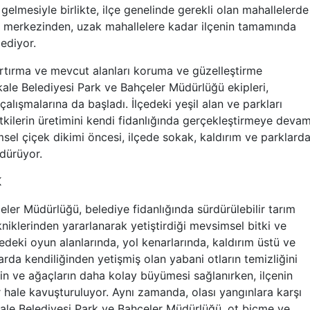
gelmesiyle birlikte, ilçe genelinde gerekli olan mahallelerde
ir merkezinden, uzak mahallelere kadar ilçenin tamamında
 ediyor.
artırma ve mevcut alanları koruma ve güzelleştirme
kale Belediyesi Park ve Bahçeler Müdürlüğü ekipleri,
 çalışmalarına da başladı. İlçedeki yeşil alan ve parkları
itkilerin üretimini kendi fidanlığında gerçekleştirmeye deva
el çiçek dikimi öncesi, ilçede sokak, kaldırım ve parklard
rdürüyor.
K
ler Müdürlüğü, belediye fidanlığında sürdürülebilir tarım
kniklerinden yararlanarak yetiştirdiği mevsimsel bitki ve
edeki oyun alanlarında, yol kenarlarında, kaldırım üstü ve
arda kendiliğinden yetişmiş olan yabani otların temizliğini
erin ve ağaçların daha kolay büyümesi sağlanırken, ilçenin
 hale kavuşturuluyor. Aynı zamanda, olası yangınlara karşı
ale Belediyesi Park ve Bahçeler Müdürlüğü, ot biçme ve