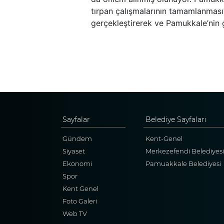
tırpan çalışmalarının tamamlanmasıy
gerçekleştirerek ve Pamukkale’nin g
Sayfalar
Belediye Sayfaları
Gündem
Kent-Genel
Siyaset
Merkezefendi Belediyesi
Ekonomi
Pamuakkale Belediyesi
Spor
Kent Genel
Foto Galeri
Web TV