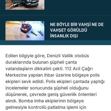
NE BÖYLE BİR VAHŞİ NE DE
VAHŞET GÖRÜLDÜ
İNSANLIK DIŞI
VİCDANSIZLIK
Edilen bilgiyle göre, Denizli Valilik otobüs
AZRAİL’E “ELDEN SONRA
duraklarında bulunan şüpheli çanta
GEL” DEDİ! OKEYE DEVAM
vatandaşların dikkatini çekti. 112 Acil Çağrı
ETTİ
Merkezine yapılan ihbar üzerine bölgeye polis
ekipleri sevk edildi. Polis ekipleri çantada yaptığı
incelemeler sonucunda şüpheli olduğunu
DENİZLİ’DEN TATİLE GİDEN
düşünerek, çevrede geniş güvenlik önlemleri
GRUBUN GÖZÜ ÖNÜNDE
alındı. Bomba imha ekiplerinin bölgeye
TEKNE ÇALIŞANLARI
gelmesiyle kontrollü patlatma işlemi için
BİRBİRİNE GİRDİ!