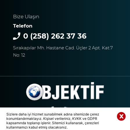
Sosyal Medyayı Salladı
Bize Ulaşın
Telefon
0 (258) 262 37 36
DENİZLİ’DE YAĞMUR
TRAFİĞİ BU HALE GETİRDİ
Sırakapılar Mh. Hastane Cad. Üçler 2 Apt. Kat:7
No: 12
DENİZLİ BAROSU VE
AVUKATLARIN
İŞYERLERİNDE ARAMA
YAPILIYOR
KEKİK ÜRETİCİLERİNİN
Sizlere daha iyi hizmet sunabilmek adına sitemizde çerez
konumlandırmaktayız. Kişisel verileriniz, KVKK ve GDPR
UMUDU ALTUNTAŞ
Whatsapp Paylaş
kapsamında toplanıp işlenir. Sitemizi kullanarak, çerezleri
© 2020 Tüm Hakları Saklıdır. | DENİZLİ OBJEKTİF MEDYA GRUBU
BAHARAT ŞENLİKTE DE
kullanmamızı kabul etmiş olacaksınız.