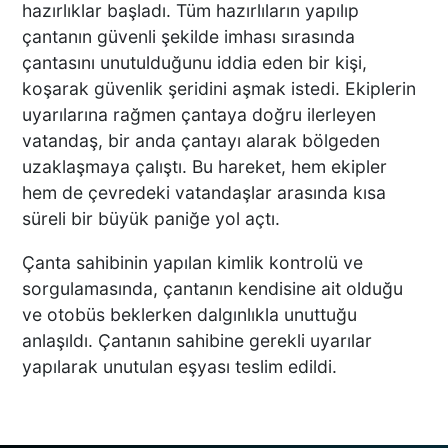
hazırlıklar başladı. Tüm hazırlıların yapılıp
çantanın güvenli şekilde imhası sırasında
ÜNLÜ YÖNETMEN EZEL
çantasını unutulduğunu iddia eden bir kişi,
AKAY’A ŞOK OPERASYON!
koşarak güvenlik şeridini aşmak istedi. Ekiplerin
KARDEŞİYLE GÖZALTINA
uyarılarına rağmen çantaya doğru ilerleyen
ALINDI
vatandaş, bir anda çantayı alarak bölgeden
uzaklaşmaya çalıştı. Bu hareket, hem ekipler
DENİZLİ’DE ÇARPIŞMANIN
hem de çevredeki vatandaşlar arasında kısa
ŞİDDETİYLE SAVRULDU! 5
süreli bir büyük paniğe yol açtı.
ARAÇ HASAR GÖRDÜ
Çanta sahibinin yapılan kimlik kontrolü ve
sorgulamasında, çantanın kendisine ait olduğu
ve otobüs beklerken dalgınlıkla unuttuğu
BAŞKAN ERDOĞAN, SON
SÜRAT ÜYE VE ESNAF
anlaşıldı. Çantanın sahibine gerekli uyarılar
ZİYARETLERİNE DEVAM
yapılarak unutulan eşyası teslim edildi.
EDİYOR
Macron’lu Tanıtım Filmi