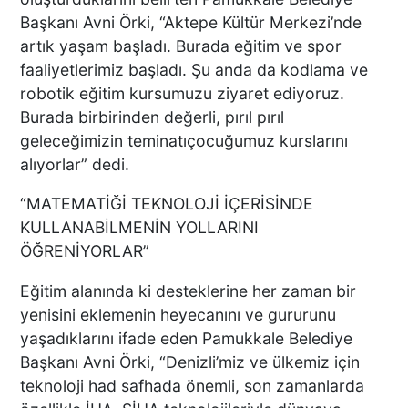
Başkanı Avni Örki, “Aktepe Kültür Merkezi’nde
BAŞKAN ERDOĞAN, SON
SÜRAT ÜYE VE ESNAF
artık yaşam başladı. Burada eğitim ve spor
ZİYARETLERİNE DEVAM
faaliyetlerimiz başladı. Şu anda da kodlama ve
EDİYOR
robotik eğitim kursumuzu ziyaret ediyoruz.
Burada birbirinden değerli, pırıl pırıl
geleceğimizin teminatıçocuğumuz kurslarını
Macron’lu Tanıtım Filmi
alıyorlar” dedi.
Sosyal Medyayı Salladı
“MATEMATİĞİ TEKNOLOJİ İÇERİSİNDE
KULLANABİLMENİN YOLLARINI
ÖĞRENİYORLAR”
DENİZLİ’DE YAĞMUR
TRAFİĞİ BU HALE GETİRDİ
Eğitim alanında ki desteklerine her zaman bir
yenisini eklemenin heyecanını ve gururunu
yaşadıklarını ifade eden Pamukkale Belediye
Başkanı Avni Örki, “Denizli’miz ve ülkemiz için
teknoloji had safhada önemli, son zamanlarda
DENİZLİ BAROSU VE
AVUKATLARIN