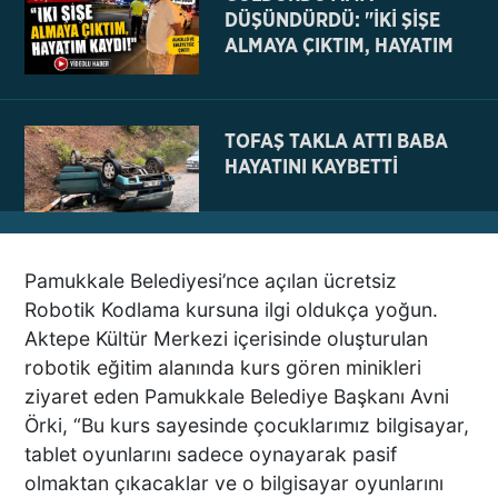
DÜŞÜNDÜRDÜ: "İKİ ŞİŞE
ALMAYA ÇIKTIM, HAYATIM
KAYDI
TOFAŞ TAKLA ATTI BABA
HAYATINI KAYBETTİ
Pamukkale Belediyesi’nce açılan ücretsiz
NE BÖYLE BİR VAHŞİ NE DE
Robotik Kodlama kursuna ilgi oldukça yoğun.
VAHŞET GÖRÜLDÜ
Aktepe Kültür Merkezi içerisinde oluşturulan
İNSANLIK DIŞI
robotik eğitim alanında kurs gören minikleri
VİCDANSIZLIK
ziyaret eden Pamukkale Belediye Başkanı Avni
Örki, “Bu kurs sayesinde çocuklarımız bilgisayar,
AZRAİL’E “ELDEN SONRA
tablet oyunlarını sadece oynayarak pasif
GEL” DEDİ! OKEYE DEVAM
olmaktan çıkacaklar ve o bilgisayar oyunlarını
ETTİ