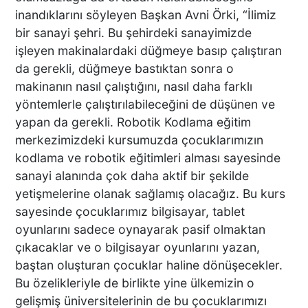
inandıklarını söyleyen Başkan Avni Örki, “İlimiz
bir sanayi şehri. Bu şehirdeki sanayimizde
Acısı 10 Yıldır Dinmeyen
işleyen makinalardaki düğmeye basıp çalıştıran
Anne: "Kızımı 'Barışacağız'
da gerekli, düğmeye bastıktan sonra o
Diyerek Evden Götürdü"
makinanın nasıl çalıştığını, nasıl daha farklı
yöntemlerle çalıştırılabileceğini de düşünen ve
yapan da gerekli. Robotik Kodlama eğitim
DENİZLİ’DEN ALMANYA’YA
merkezimizdeki kursumuzda çocuklarımızın
INTERPACK ÇIKARMASI DTO
kodlama ve robotik eğitimleri alması sayesinde
ÜYESİ 38 FİRMA, FUARDA
sanayi alanında çok daha aktif bir şekilde
YENİ TEKNOLOJİLERLE
BULUŞTU
yetişmelerine olanak sağlamış olacağız. Bu kurs
sayesinde çocuklarımız bilgisayar, tablet
DTO’DAN SU VE ENERJİ
oyunlarını sadece oynayarak pasif olmaktan
VERİMLİLİĞİ EĞİTİMLERİ
çıkacaklar ve o bilgisayar oyunlarını yazan,
DENİZLİ SANAYİSİNDE
baştan oluşturan çocuklar haline dönüşecekler.
VERİMLİLİK ATILIMI
Bu özelikleriyle de birlikte yine ülkemizin o
gelişmiş üniversitelerinin de bu çocuklarımızı