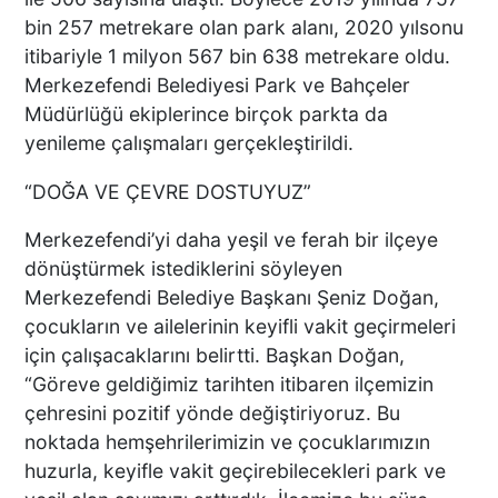
ÜNLÜ YÖNETMEN EZEL
bin 257 metrekare olan park alanı, 2020 yılsonu
AKAY’A ŞOK OPERASYON!
itibariyle 1 milyon 567 bin 638 metrekare oldu.
KARDEŞİYLE GÖZALTINA
Merkezefendi Belediyesi Park ve Bahçeler
ALINDI
Müdürlüğü ekiplerince birçok parkta da
yenileme çalışmaları gerçekleştirildi.
DENİZLİ’DE ÇARPIŞMANIN
ŞİDDETİYLE SAVRULDU! 5
“DOĞA VE ÇEVRE DOSTUYUZ”
ARAÇ HASAR GÖRDÜ
Merkezefendi’yi daha yeşil ve ferah bir ilçeye
dönüştürmek istediklerini söyleyen
Merkezefendi Belediye Başkanı Şeniz Doğan,
BAŞKAN ERDOĞAN, SON
çocukların ve ailelerinin keyifli vakit geçirmeleri
SÜRAT ÜYE VE ESNAF
için çalışacaklarını belirtti. Başkan Doğan,
ZİYARETLERİNE DEVAM
“Göreve geldiğimiz tarihten itibaren ilçemizin
EDİYOR
çehresini pozitif yönde değiştiriyoruz. Bu
noktada hemşehrilerimizin ve çocuklarımızın
Macron’lu Tanıtım Filmi
huzurla, keyifle vakit geçirebilecekleri park ve
Sosyal Medyayı Salladı