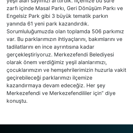
yeşil alan sayımızı arttırdık. İlçemize bu süre
zarfı içinde Masal Parkı, Geri Dönüşüm Parkı ve
Engelsiz Park gibi 3 büyük tematik parkın
yanında 61 yeni park kazandırdık.
DENİZLİ’DE YAĞMUR
Sorumluluğumuzda olan toplamda 506 parkımız
TRAFİĞİ BU HALE GETİRDİ
var. Bu parklarımızın ihtiyaçlarını, bakımlarını ve
tadilatlarını en ince ayrıntısına kadar
gerçekleştiriyoruz. Merkezefendi Belediyesi
olarak önem verdiğimiz yeşil alanlarımızı,
DENİZLİ BAROSU VE
çocuklarımızın ve hemşehrilerimizin huzurla vakit
AVUKATLARIN
geçirebileceği parklarımızı ilçemize
İŞYERLERİNDE ARAMA
kazandırmaya devam edeceğiz. Her şey
YAPILIYOR
Merkezefendi ve Merkezefendililer için” diye
konuştu.
KEKİK ÜRETİCİLERİNİN
UMUDU ALTUNTAŞ
BAHARAT ŞENLİKTE DE
YANLARINDAYDI