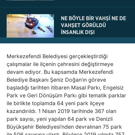
NE BÖYLE BİR VAHŞİ NE DE
VAHŞET GÖRÜLDÜ
İNSANLIK DIŞI
VİCDANSIZLIK
Merkezefendi Belediyesi gerçekleştirdiği
AZRAİL’E “ELDEN SONRA
çalışmalar ile ilçenin çehresini değiştirmeye
GEL” DEDİ! OKEYE DEVAM
devam ediyor. Bu kapsamda Merkezefendi
ETTİ
Belediye Başkanı Şeniz Doğan’ın göreve
başladığı tarihten itibaren Masal Parkı, Engelsiz
Park ve Geri Dönüşüm Parkı gibi tematik parklar
DENİZLİ’DEN TATİLE GİDEN
ile birlikte toplamda 64 yeni park ilçeye
GRUBUN GÖZÜ ÖNÜNDE
kazandırıldı. 1 Nisan 2019 tarihinde 367 olan
TEKNE ÇALIŞANLARI
park sayısı, yeni yapılan 64 park ve Denizli
BİRBİRİNE GİRDİ!
Büyükşehir Belediyesi’nden devralınan 75 park
ile 506 sayısına ulaştı. Böylece 2019 yılında 757