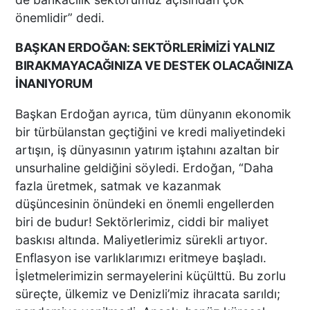
BAŞLADI
önemlidir” dedi.
BAŞKAN ERDOĞAN: SEKTÖRLERİMİZİ YALNIZ
BIRAKMAYACAĞINIZA VE DESTEK OLACAĞINIZA
DENİZLİ’DE MART SÜRPRİZİ
İNANIYORUM
Başkan Erdoğan ayrıca, tüm dünyanın ekonomik
bir türbülanstan geçtiğini ve kredi maliyetindeki
artışın, iş dünyasının yatırım iştahını azaltan bir
ALEYNA KALAYCIOĞLU VE
unsurhaline geldiğini söyledi. Erdoğan, “Daha
ANNESİ ADLİYE SEVK
fazla üretmek, satmak ve kazanmak
EDİLDİ
düşüncesinin önündeki en önemli engellerden
biri de budur! Sektörlerimiz, ciddi bir maliyet
baskısı altında. Maliyetlerimiz sürekli artıyor.
83 KAYITLI AZILI KADIN
Enflasyon ise varlıklarımızı eritmeye başladı.
HIRSIZ PİŞKİNLİKTE SINIR
İşletmelerimizin sermayelerini küçülttü. Bu zorlu
TANIMADI
süreçte, ülkemiz ve Denizli’miz ihracata sarıldı;