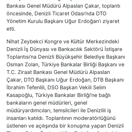
ZİYARETLERİNE DEVAM
Bankası Genel Müdürü Alpaslan Çakar, toplantı
EDİYOR
öncesinde, Denizli Ticaret Odası’nda DTO
Yönetim Kurulu Başkanı Uğur Erdoğan’ı ziyaret
Macron’lu Tanıtım Filmi
etti.
Sosyal Medyayı Salladı
Nihat Zeybekci Kongre ve Kültür Merkezindeki
Denizli İş Dünyası ve Bankacılık Sektörü İstişare
Toplantısı’na Denizli Büyükşehir Belediye Başkanı
Osman Zolan, Türkiye Bankalar Birliği Başkanı ve
DENİZLİ’DE YAĞMUR
T.C. Ziraat Bankası Genel Müdürü Alpaslan
TRAFİĞİ BU HALE GETİRDİ
Çakar, DTO Başkanı Uğur Erdoğan, DTB Başkanı
İbrahim Tefenlili, DSO Başkan Vekili Selim
Kasapoğlu, Türkiye Bankalar Birliği’ne bağlı
bankaların genel müdürleri, genel
DENİZLİ BAROSU VE
müdüryardımcıları, temsilcileri ile Denizlili iş
AVUKATLARIN
insanları katıldı. Toplantının moderatörlüğünü
İŞYERLERİNDE ARAMA
YAPILIYOR
üstlenen ve açılışında bir konuşma yapan Denizli