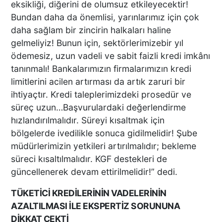
eksikliği, diğerini de olumsuz etkileyecektir!
Anne: "Kızımı 'Barışacağız'
Bundan daha da önemlisi, yarınlarımız için çok
Diyerek Evden Götürdü"
daha sağlam bir zincirin halkaları haline
gelmeliyiz! Bunun için, sektörlerimizebir yıl
ödemesiz, uzun vadeli ve sabit faizli kredi imkânı
DENİZLİ’DEN ALMANYA’YA
tanınmalı! Bankalarımızın firmalarımızın kredi
INTERPACK ÇIKARMASI DTO
limitlerini acilen artırması da artık zaruri bir
ÜYESİ 38 FİRMA, FUARDA
YENİ TEKNOLOJİLERLE
ihtiyaçtır. Kredi taleplerimizdeki prosedür ve
BULUŞTU
süreç uzun…Başvurulardaki değerlendirme
hızlandırılmalıdır. Süreyi kısaltmak için
DTO’DAN SU VE ENERJİ
bölgelerde ivedilikle sonuca gidilmelidir! Şube
VERİMLİLİĞİ EĞİTİMLERİ
müdürlerimizin yetkileri artırılmalıdır; bekleme
DENİZLİ SANAYİSİNDE
süreci kısaltılmalıdır. KGF destekleri de
VERİMLİLİK ATILIMI
güncellenerek devam ettirilmelidir!” dedi.
Başkan Ertemur; Makamda
TÜKETİCİ KREDİLERİNİN VADELERİNİN
Durmuyor, Sorunları
AZALTILMASI İLE EKSPERTİZ SORUNUNA
Yerinde Çözüyor
DİKKAT ÇEKTİ