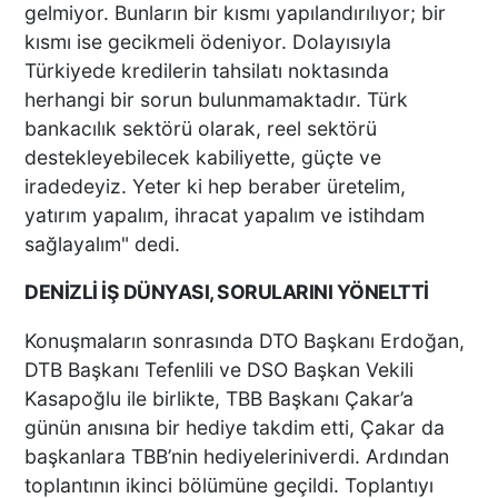
gelmiyor. Bunların bir kısmı yapılandırılıyor; bir
TARIM İL MÜDÜRÜ ZAYİM
kısmı ise gecikmeli ödeniyor. Dolayısıyla
ALTUNTAŞ BAHARATI
Türkiyede kredilerin tahsilatı noktasında
ZİYARET ETTİ
herhangi bir sorun bulunmamaktadır. Türk
bankacılık sektörü olarak, reel sektörü
destekleyebilecek kabiliyette, güçte ve
BAKAN KACIR’DAN DTMM
iradedeyiz. Yeter ki hep beraber üretelim,
ZİYARETİ
yatırım yapalım, ihracat yapalım ve istihdam
sağlayalım" dedi.
DENİZLİ İŞ DÜNYASI, SORULARINI YÖNELTTİ
Motosikletiyle yaya
Konuşmaların sonrasında DTO Başkanı Erdoğan,
geçidinden geçmek isteyen
DTB Başkanı Tefenlili ve DSO Başkan Vekili
adamın hayatını kaybettiği
kaza anları ortaya çıktı
Kasapoğlu ile birlikte, TBB Başkanı Çakar’a
günün anısına bir hediye takdim etti, Çakar da
başkanlara TBB’nin hediyeleriniverdi. Ardından
BU KOYUNLAR 9
toplantının ikinci bölümüne geçildi. Toplantıyı
DOĞURUYOR