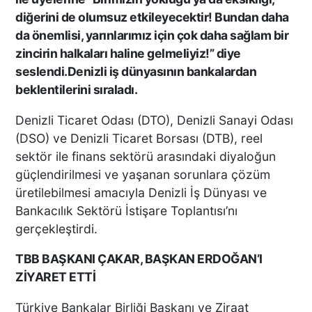
DENİZLİ’DEN TATİLE GİDEN
diğerini de olumsuz etkileyecektir! Bundan daha
GRUBUN GÖZÜ ÖNÜNDE
da önemlisi, yarınlarımız için çok daha sağlam bir
TEKNE ÇALIŞANLARI
zincirin halkaları haline gelmeliyiz!” diye
BİRBİRİNE GİRDİ!
seslendi.Denizli iş dünyasının bankalardan
beklentilerini sıraladı.
ÜNLÜ YÖNETMEN EZEL
AKAY’A ŞOK OPERASYON!
Denizli Ticaret Odası (DTO), Denizli Sanayi Odası
KARDEŞİYLE GÖZALTINA
(DSO) ve Denizli Ticaret Borsası (DTB), reel
ALINDI
sektör ile finans sektörü arasındaki diyaloğun
güçlendirilmesi ve yaşanan sorunlara çözüm
üretilebilmesi amacıyla Denizli İş Dünyası ve
DENİZLİ’DE ÇARPIŞMANIN
ŞİDDETİYLE SAVRULDU! 5
Bankacılık Sektörü İstişare Toplantısı’nı
ARAÇ HASAR GÖRDÜ
gerçekleştirdi.
TBB BAŞKANI ÇAKAR, BAŞKAN ERDOĞAN’I
ZİYARET ETTİ
BAŞKAN ERDOĞAN, SON
SÜRAT ÜYE VE ESNAF
Türkiye Bankalar Birliği Başkanı ve Ziraat