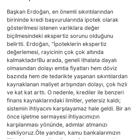
Başkan Erdoğan, en önemli sıkıntılarından
birininde kredi başvurularında ipotek olarak
DTO’DAN İŞLETMELERE
gösterilmesi istenen varlıklara değer
ENERJİ VERİMLİLİĞİ
DESTEĞİ
biçilmesindeki ekspertiz sorunu olduğunu
belirtti. Erdoğan, “İpoteklerin ekspertiz
değerlemesi, rayicinin çok çok altında
kalmaktadır!Bu arada, geneli ithalata dayalı
BAŞKAN ERDOĞAN:
olmasından dolayı emtia fiyatları hem döviz
TİCARETİN YENİ DİLİ
bazında hem de tedarikte yaşanan sıkıntılardan
DİJİTALLEŞMEDİR
kaynaklanan maliyet artışından dolayı, çok hızlı
ve kat kat arttı. O nedenle, krediler ile benzeri
finans kaynaklarındaki limitler, yetersiz kaldı;
DENİZLİ’NİN İLÇESİNDE KAR
sistemin ihtiyacını karşılayamaz hale geldi. Bir an
YAĞIŞI BAŞLADI
önce işletme sermayesi ihtiyacımızın
karşılanması yönünde, adımlar atmanızı
bekliyoruz.Öte yandan, kamu bankalarımızın