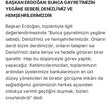
BAŞKAN ERDOĞAN: BUNCA GAYRETİMİZİN
YEGÂNE SEBEBİ, DENİZLİ’MİZ VE
PAMUKKALE’DE RAMAZAN
HEMŞEHRİLERİMİZDİR
BEREKETİ MAHALLE
MAHALLE YAYILIYOR
Başkan Erdoğan, toplantıyla ilgili
değerlendirmesinde “Bunca gayretimizin yegâne
sebebi, Denizli’miz ve hemşehrilerimizdir. Onların
derdi bizim derdimizdir; onların talepleri ise
DTO’DAN İLK İFTAR
GELENEĞİ BOZULMADI
Denizli’mizi daha ileriye ve hedefe götüren birer
işarettir. Hep bu düşünceyle görev yaptık;
yapacağız. Katılımcılarımızdan, toplantımızın
ardından üyelerimize bankalarımızın en üst
düzey yöneticileri ile birebir görüşme imkânı da
TÜRKİYE’DE BİR İLKE İMZA
sağladığımız günümüzün herkes açısından
ATTILAR
oldukça verimli geçtiğini duymak, bizleri
onurlandırdı” dedi.
“6 ŞUBAT’I UNUTMADIK,