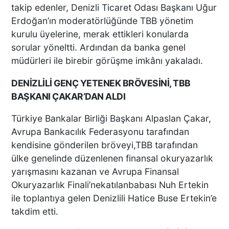
takip edenler, Denizli Ticaret Odası Başkanı Uğur
Erdoğan’ın moderatörlüğünde TBB yönetim
kurulu üyelerine, merak ettikleri konularda
sorular yöneltti. Ardından da banka genel
DENİZLİ’DE KAÇAK KAZI
müdürleri ile birebir görüşme imkânı yakaladı.
FACİASI: TOPRAK KAYMASI
BİNALARA ZARAR VERDİ
DENİZLİLİ GENÇ YETENEK BRÖVESİNİ, TBB
BAŞKANI ÇAKAR’DAN ALDI
Türkiye Bankalar Birliği Başkanı Alpaslan Çakar,
DENİZLİ DAHİL 27 İLDE DEV
Avrupa Bankacılık Federasyonu tarafından
OPERASYONU: 259
ŞÜPHELİ YAKALANDI
kendisine gönderilen bröveyi,TBB tarafından
ülke genelinde düzenlenen finansal okuryazarlık
yarışmasını kazanan ve Avrupa Finansal
Okuryazarlık Finali’nekatılanbabası Nuh Ertekin
HEM SUÇLU HEM GÜÇLÜ
ile toplantıya gelen Denizlili Hatice Buse Ertekin’e
SALDIRGAN
takdim etti.