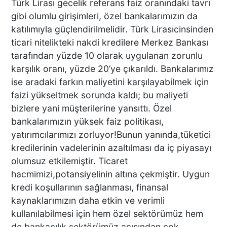
Türk Lirası gecelik referans faiz oranındaki tavrı
PAMUKKALE’DE YÜREK
gibi olumlu girişimleri, özel bankalarımızın da
BURKAN GÖRÜNTÜ:
katılımıyla güçlendirilmelidir. Türk Lirasıcinsinden
UYUŞTURUCU ETKİSİNDEKİ
ticari nitelikteki nakdi kredilere Merkez Bankası
ÇOCUK YAĞMUR ALTINDA
SAATLERCE BEKLEDİ
tarafından yüzde 10 olarak uygulanan zorunlu
karşılık oranı, yüzde 20’ye çıkarıldı. Bankalarımız
DENİZLİ’DE CAN PAZARI 1
ise aradaki farkın maliyetini karşılayabilmek için
ÖLÜ 4 YARALI!
faizi yükseltmek sorunda kaldı; bu maliyeti
bizlere yani müşterilerine yansıttı. Özel
bankalarımızın yüksek faiz politikası,
yatırımcılarımızı zorluyor!Bunun yanında,tüketici
Kaza Kazayı Getirdi
kredilerinin vadelerinin azaltılması da iç piyasayı
olumsuz etkilemiştir. Ticaret
hacmimizi,potansiyelinin altına çekmiştir. Uygun
kredi koşullarının sağlanması, finansal
kaynaklarımızın daha etkin ve verimli
ZİMET GURME KASAP’TA
kullanılabilmesi için hem özel sektörümüz hem
KURBANLIK SATIŞLARI
de bankacılık sektörümüz açısından çok