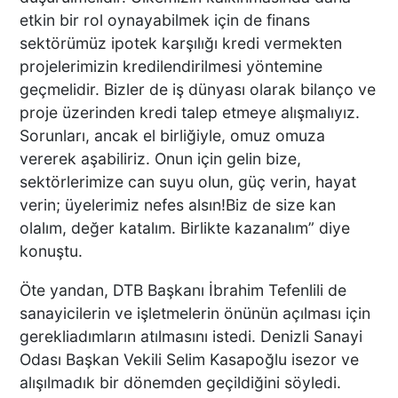
Ortaya Çıktı
etkin bir rol oynayabilmek için de finans
sektörümüz ipotek karşılığı kredi vermekten
projelerimizin kredilendirilmesi yöntemine
geçmelidir. Bizler de iş dünyası olarak bilanço ve
MAĞAZADA PANİK ANLARI:
proje üzerinden kredi talep etmeye alışmalıyız.
ESNAFIN MÜDAHALESİ
Sorunları, ancak el birliğiyle, omuz omuza
BEBEĞİ KURTARDI
vererek aşabiliriz. Onun için gelin bize,
sektörlerimize can suyu olun, güç verin, hayat
verin; üyelerimiz nefes alsın!Biz de size kan
olalım, değer katalım. Birlikte kazanalım” diye
Denizli'de Tane Örümcek
Maymun Yakalandı
konuştu.
Öte yandan, DTB Başkanı İbrahim Tefenlili de
sanayicilerin ve işletmelerin önünün açılması için
gerekliadımların atılmasını istedi. Denizli Sanayi
Deprem Anı Kamerada
Odası Başkan Vekili Selim Kasapoğlu isezor ve
alışılmadık bir dönemden geçildiğini söyledi.