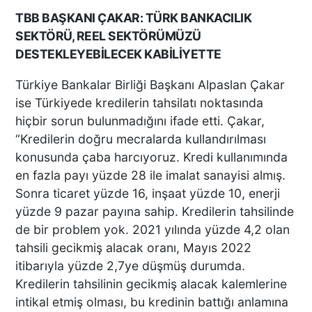
TBB BAŞKANI ÇAKAR: TÜRK BANKACILIK
SEKTÖRÜ, REEL SEKTÖRÜMÜZÜ
BULDAN DEPREM ANI
DESTEKLEYEBİLECEK KABİLİYETTE
GÜVENLİK KAMERASINA
YANSIDI
Türkiye Bankalar Birliği Başkanı Alpaslan Çakar
ise Türkiyede kredilerin tahsilatı noktasında
hiçbir sorun bulunmadığını ifade etti. Çakar,
“Kredilerin doğru mecralarda kullandırılması
DENİZLİ’DE KORKUTAN
konusunda çaba harcıyoruz. Kredi kullanımında
DEPREM MARKETİ BU HALE
en fazla payı yüzde 28 ile imalat sanayisi almış.
GETİRDİ
Sonra ticaret yüzde 16, inşaat yüzde 10, enerji
yüzde 9 pazar payına sahip. Kredilerin tahsilinde
de bir problem yok. 2021 yılında yüzde 4,2 olan
Denizli'de Deprem
tahsili gecikmiş alacak oranı, Mayıs 2022
Yağmuru
itibarıyla yüzde 2,7ye düşmüş durumda.
Kredilerin tahsilinin gecikmiş alacak kalemlerine
intikal etmiş olması, bu kredinin battığı anlamına