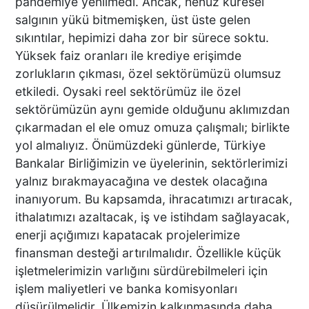
pandemiye yenilmedi. Ancak, henüz küresel
salgının yükü bitmemişken, üst üste gelen
ESKİ FUTBOL KULÜP
sıkıntılar, hepimizi daha zor bir sürece soktu.
BAŞKANI VE KARDEŞİNE
Yüksek faiz oranları ile krediye erişimde
KURŞUN YAĞDIRDILAR
zorlukların çıkması, özel sektörümüzü olumsuz
etkiledi. Oysaki reel sektörümüz ile özel
sektörümüzün aynı gemide olduğunu aklımızdan
DENİZLİLİ İŞ İNSANI
çıkarmadan el ele omuz omuza çalışmalı; birlikte
MEHMET SARI
yol almalıyız. Önümüzdeki günlerde, Türkiye
LİDERLİĞİNDE ZİRVEYE
Bankalar Birliğimizin ve üyelerinin, sektörlerimizi
ÇIKTI ZİMEK MAKİNA’YA
yalnız bırakmayacağına ve destek olacağına
DEV ÖDÜL
inanıyorum. Bu kapsamda, ihracatımızı artıracak,
Tartıştığı Motosikletliye
ithalatımızı azaltacak, iş ve istihdam sağlayacak,
Çarpıp Yoluna Devam Etti
enerji açığımızı kapatacak projelerimize
finansman desteği artırılmalıdır. Özellikle küçük
işletmelerimizin varlığını sürdürebilmeleri için
işlem maliyetleri ve banka komisyonları
Silahlı Saldırının Ayrıntıları
düşürülmelidir. Ülkemizin kalkınmasında daha