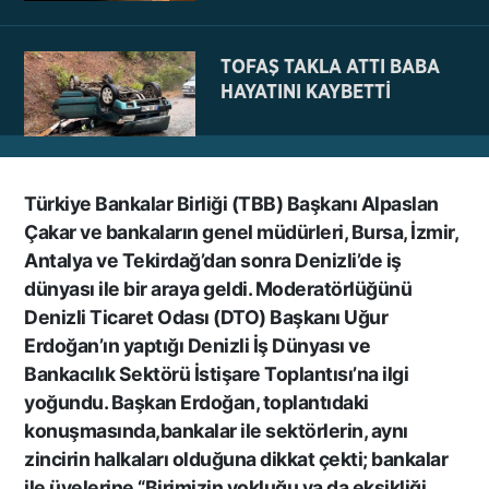
TOFAŞ TAKLA ATTI BABA
HAYATINI KAYBETTİ
Türkiye Bankalar Birliği (TBB) Başkanı Alpaslan
NE BÖYLE BİR VAHŞİ NE DE
Çakar ve bankaların genel müdürleri, Bursa, İzmir,
VAHŞET GÖRÜLDÜ
Antalya ve Tekirdağ’dan sonra Denizli’de iş
İNSANLIK DIŞI
dünyası ile bir araya geldi. Moderatörlüğünü
VİCDANSIZLIK
Denizli Ticaret Odası (DTO) Başkanı Uğur
Erdoğan’ın yaptığı
Denizli İş Dünyası ve
AZRAİL’E “ELDEN SONRA
Bankacılık Sektörü İstişare Toplantısı’n
a ilgi
GEL” DEDİ! OKEYE DEVAM
yoğundu. Başkan Erdoğan, toplantıdaki
ETTİ
konuşmasında,bankalar ile sektörlerin, aynı
zincirin halkaları olduğuna dikkat çekti; bankalar
ile üyelerine “Birimizin yokluğu ya da eksikliği,