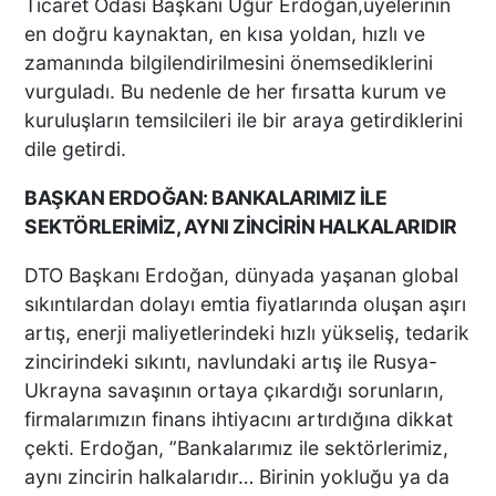
Ticaret Odası Başkanı Uğur Erdoğan,üyelerinin
en doğru kaynaktan, en kısa yoldan, hızlı ve
KEKİK ÜRETİCİLERİNİN
zamanında bilgilendirilmesini önemsediklerini
UMUDU ALTUNTAŞ
vurguladı. Bu nedenle de her fırsatta kurum ve
BAHARAT ŞENLİKTE DE
kuruluşların temsilcileri ile bir araya getirdiklerini
YANLARINDAYDI
dile getirdi.
İKİ KADINA KURŞUN
BAŞKAN ERDOĞAN: BANKALARIMIZ İLE
YAĞDIRAN ŞÜPHELİNİN
SEKTÖRLERİMİZ, AYNI ZİNCİRİN HALKALARIDIR
KAÇIŞ ANLARI ORTAYA
ÇIKTI
DTO Başkanı Erdoğan, dünyada yaşanan global
sıkıntılardan dolayı emtia fiyatlarında oluşan aşırı
artış, enerji maliyetlerindeki hızlı yükseliş, tedarik
TÜRKİYE BU SÖZLERLE
zincirindeki sıkıntı, navlundaki artış ile Rusya-
YIKILDI: "BEBEĞİME SİPER
OLDU"
Ukrayna savaşının ortaya çıkardığı sorunların,
firmalarımızın finans ihtiyacını artırdığına dikkat
çekti. Erdoğan, ”Bankalarımız ile sektörlerimiz,
aynı zincirin halkalarıdır… Birinin yokluğu ya da
Acısı 10 Yıldır Dinmeyen