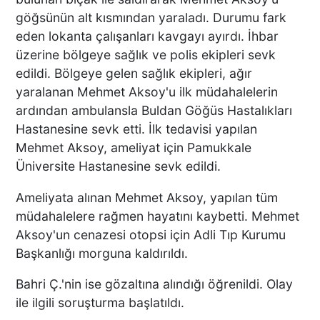
AZRAİL’E “ELDEN SONRA
göğsünün alt kısmından yaraladı. Durumu fark
GEL” DEDİ! OKEYE DEVAM
eden lokanta çalışanları kavgayı ayırdı. İhbar
ETTİ
üzerine bölgeye sağlık ve polis ekipleri sevk
edildi. Bölgeye gelen sağlık ekipleri, ağır
yaralanan Mehmet Aksoy'u ilk müdahalelerin
DENİZLİ’DEN TATİLE GİDEN
ardından ambulansla Buldan Göğüs Hastalıkları
GRUBUN GÖZÜ ÖNÜNDE
Hastanesine sevk etti. İlk tedavisi yapılan
TEKNE ÇALIŞANLARI
Mehmet Aksoy, ameliyat için Pamukkale
BİRBİRİNE GİRDİ!
Üniversite Hastanesine sevk edildi.
ÜNLÜ YÖNETMEN EZEL
Ameliyata alınan Mehmet Aksoy, yapılan tüm
AKAY’A ŞOK OPERASYON!
müdahalelere rağmen hayatını kaybetti. Mehmet
KARDEŞİYLE GÖZALTINA
Aksoy'un cenazesi otopsi için Adli Tıp Kurumu
ALINDI
Başkanlığı morguna kaldırıldı.
Bahri Ç.'nin ise gözaltına alındığı öğrenildi. Olay
DENİZLİ’DE ÇARPIŞMANIN
ile ilgili soruşturma başlatıldı.
ŞİDDETİYLE SAVRULDU! 5