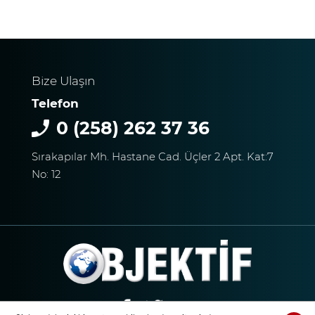
ARAÇ HASAR GÖRDÜ
BAŞKAN ERDOĞAN, SON
SÜRAT ÜYE VE ESNAF
Bize Ulaşın
ZİYARETLERİNE DEVAM
Telefon
EDİYOR
0 (258) 262 37 36
Macron’lu Tanıtım Filmi
Sırakapılar Mh. Hastane Cad. Üçler 2 Apt. Kat:7
Sosyal Medyayı Salladı
No: 12
DENİZLİ’DE YAĞMUR
TRAFİĞİ BU HALE GETİRDİ