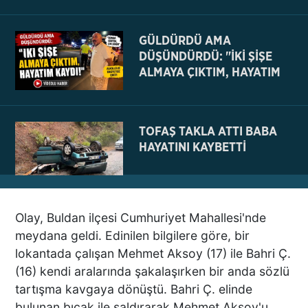
GÜLDÜRDÜ AMA
DÜŞÜNDÜRDÜ: "İKİ ŞİŞE
ALMAYA ÇIKTIM, HAYATIM
KAYDI
TOFAŞ TAKLA ATTI BABA
HAYATINI KAYBETTİ
Olay, Buldan ilçesi Cumhuriyet Mahallesi'nde
NE BÖYLE BİR VAHŞİ NE DE
meydana geldi. Edinilen bilgilere göre, bir
VAHŞET GÖRÜLDÜ
lokantada çalışan Mehmet Aksoy (17) ile Bahri Ç.
İNSANLIK DIŞI
(16) kendi aralarında şakalaşırken bir anda sözlü
VİCDANSIZLIK
tartışma kavgaya dönüştü. Bahri Ç. elinde
bulunan bıçak ile saldırarak Mehmet Aksoy'u