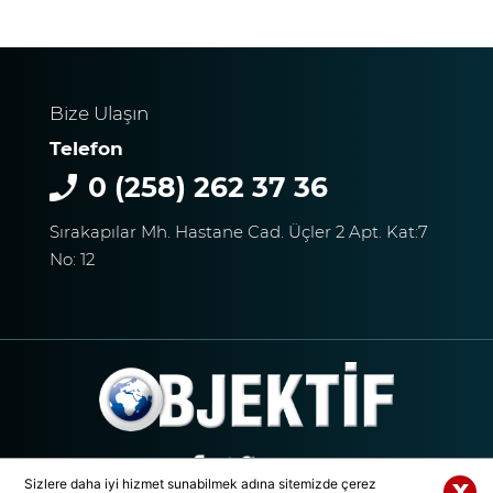
YAĞIŞI BAŞLADI
Bize Ulaşın
PAMUKKALE’DE YÜREK
Telefon
BURKAN GÖRÜNTÜ:
0 (258) 262 37 36
UYUŞTURUCU ETKİSİNDEKİ
ÇOCUK YAĞMUR ALTINDA
Sırakapılar Mh. Hastane Cad. Üçler 2 Apt. Kat:7
SAATLERCE BEKLEDİ
No: 12
DENİZLİ’DE CAN PAZARI 1
ÖLÜ 4 YARALI!
Kaza Kazayı Getirdi
Sizlere daha iyi hizmet sunabilmek adına sitemizde çerez