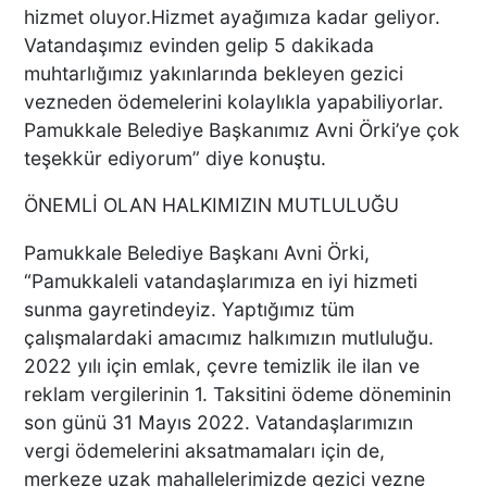
hizmet oluyor.Hizmet ayağımıza kadar geliyor.
DENİZLİ BAROSU VE
AVUKATLARIN
Vatandaşımız evinden gelip 5 dakikada
İŞYERLERİNDE ARAMA
muhtarlığımız yakınlarında bekleyen gezici
YAPILIYOR
vezneden ödemelerini kolaylıkla yapabiliyorlar.
Pamukkale Belediye Başkanımız Avni Örki’ye çok
teşekkür ediyorum” diye konuştu.
KEKİK ÜRETİCİLERİNİN
UMUDU ALTUNTAŞ
ÖNEMLİ OLAN HALKIMIZIN MUTLULUĞU
BAHARAT ŞENLİKTE DE
YANLARINDAYDI
Pamukkale Belediye Başkanı Avni Örki,
“Pamukkaleli vatandaşlarımıza en iyi hizmeti
İKİ KADINA KURŞUN
sunma gayretindeyiz. Yaptığımız tüm
YAĞDIRAN ŞÜPHELİNİN
çalışmalardaki amacımız halkımızın mutluluğu.
KAÇIŞ ANLARI ORTAYA
2022 yılı için emlak, çevre temizlik ile ilan ve
ÇIKTI
reklam vergilerinin 1. Taksitini ödeme döneminin
son günü 31 Mayıs 2022. Vatandaşlarımızın
TÜRKİYE BU SÖZLERLE
vergi ödemelerini aksatmamaları için de,
YIKILDI: "BEBEĞİME SİPER
merkeze uzak mahallelerimizde gezici vezne