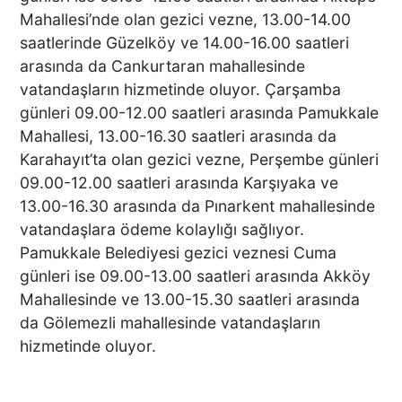
Mahallesi’nde olan gezici vezne, 13.00-14.00
Başkan Ertemur; Makamda
saatlerinde Güzelköy ve 14.00-16.00 saatleri
Durmuyor, Sorunları
arasında da Cankurtaran mahallesinde
Yerinde Çözüyor
vatandaşların hizmetinde oluyor. Çarşamba
günleri 09.00-12.00 saatleri arasında Pamukkale
Mahallesi, 13.00-16.30 saatleri arasında da
DTO’DAN İŞLETMELERE
Karahayıt’ta olan gezici vezne, Perşembe günleri
ENERJİ VERİMLİLİĞİ
09.00-12.00 saatleri arasında Karşıyaka ve
DESTEĞİ
13.00-16.30 arasında da Pınarkent mahallesinde
vatandaşlara ödeme kolaylığı sağlıyor.
Pamukkale Belediyesi gezici veznesi Cuma
BAŞKAN ERDOĞAN:
günleri ise 09.00-13.00 saatleri arasında Akköy
TİCARETİN YENİ DİLİ
Mahallesinde ve 13.00-15.30 saatleri arasında
DİJİTALLEŞMEDİR
da Gölemezli mahallesinde vatandaşların
hizmetinde oluyor.
DENİZLİ’NİN İLÇESİNDE KAR