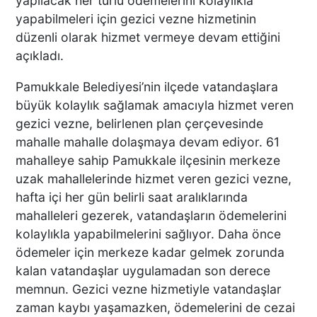
yapılacak her türlü ödemelerini kolaylıkla
GEL” DEDİ! OKEYE DEVAM
yapabilmeleri için gezici vezne hizmetinin
ETTİ
düzenli olarak hizmet vermeye devam ettiğini
açıkladı.
DENİZLİ’DEN TATİLE GİDEN
Pamukkale Belediyesi’nin ilçede vatandaşlara
GRUBUN GÖZÜ ÖNÜNDE
büyük kolaylık sağlamak amacıyla hizmet veren
TEKNE ÇALIŞANLARI
gezici vezne, belirlenen plan çerçevesinde
BİRBİRİNE GİRDİ!
mahalle mahalle dolaşmaya devam ediyor. 61
mahalleye sahip Pamukkale ilçesinin merkeze
ÜNLÜ YÖNETMEN EZEL
uzak mahallelerinde hizmet veren gezici vezne,
AKAY’A ŞOK OPERASYON!
hafta içi her gün belirli saat aralıklarında
KARDEŞİYLE GÖZALTINA
mahalleleri gezerek, vatandaşların ödemelerini
ALINDI
kolaylıkla yapabilmelerini sağlıyor. Daha önce
ödemeler için merkeze kadar gelmek zorunda
kalan vatandaşlar uygulamadan son derece
DENİZLİ’DE ÇARPIŞMANIN
ŞİDDETİYLE SAVRULDU! 5
memnun. Gezici vezne hizmetiyle vatandaşlar
ARAÇ HASAR GÖRDÜ
zaman kaybı yaşamazken, ödemelerini de cezai