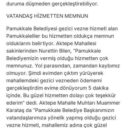
duruma düşmeden gerçekleştirebiliyor.
VATANDAŞ HİZMETTEN MEMNUN
BAŞKAN ERDOĞAN, SON
SÜRAT ÜYE VE ESNAF
Pamukkale Belediyesi gezici vezne hizmeti alan
ZİYARETLERİNE DEVAM
Pamukkaleliler bu hizmetten oldukça memnun
EDİYOR
olduklarını belirtiyor. Aktepe Mahallesi
sakinlerinden Nurettin Bilen, “Pamukkale
Macron’lu Tanıtım Filmi
Belediyemizin vermiş olduğu hizmetten çok
Sosyal Medyayı Salladı
memnunuz. Yol parasından, zamandan kaybımız
olmuyor. Şimdi evimden çıktım yürüyerek
mahallemdeki gezici vezneden ödememi
gerçekleştirdim evime dönüyorum 5 dakika
DENİZLİ’DE YAĞMUR
içinde. Bu güzel hizmetten dolayı çok teşekkür
TRAFİĞİ BU HALE GETİRDİ
ederim” dedi. Aktepe Mahalle Muhtarı Muammer
Karataş da “Pamukkale Belediye Başkanımızın
vatandaşlarımıza yönelik yapmış olduğu gezici
vezne hizmeti, mahallemiz adına çok güzel