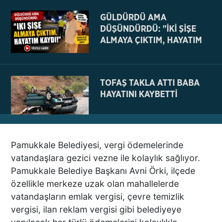
GÜLDÜRDÜ AMA
DÜŞÜNDÜRDÜ: "İKİ ŞİŞE
ALMAYA ÇIKTIM, HAYATIM
KAYDI
TOFAŞ TAKLA ATTI BABA
HAYATINI KAYBETTİ
Pamukkale Belediyesi, vergi ödemelerinde
NE BÖYLE BİR VAHŞİ NE DE
vatandaşlara gezici vezne ile kolaylık sağlıyor.
VAHŞET GÖRÜLDÜ
Pamukkale Belediye Başkanı Avni Örki, ilçede
İNSANLIK DIŞI
özellikle merkeze uzak olan mahallelerde
VİCDANSIZLIK
vatandaşların emlak vergisi, çevre temizlik
vergisi, ilan reklam vergisi gibi belediyeye
AZRAİL’E “ELDEN SONRA