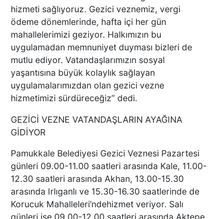
OLDU"
hizmeti sağlıyoruz. Gezici veznemiz, vergi
ödeme dönemlerinde, hafta içi her gün
mahallelerimizi geziyor. Halkımızın bu
Acısı 10 Yıldır Dinmeyen
uygulamadan memnuniyet duyması bizleri de
Anne: "Kızımı 'Barışacağız'
mutlu ediyor. Vatandaşlarımızın sosyal
Diyerek Evden Götürdü"
yaşantısına büyük kolaylık sağlayan
uygulamalarımızdan olan gezici vezne
hizmetimizi sürdüreceğiz” dedi.
DENİZLİ’DEN ALMANYA’YA
GEZİCİ VEZNE VATANDAŞLARIN AYAĞINA
INTERPACK ÇIKARMASI DTO
GİDİYOR
ÜYESİ 38 FİRMA, FUARDA
YENİ TEKNOLOJİLERLE
Pamukkale Belediyesi Gezici Veznesi Pazartesi
BULUŞTU
günleri 09.00-11.00 saatleri arasında Kale, 11.00-
DTO’DAN SU VE ENERJİ
12.30 saatleri arasında Akhan, 13.00-15.30
VERİMLİLİĞİ EĞİTİMLERİ
arasında Irlıganlı ve 15.30-16.30 saatlerinde de
DENİZLİ SANAYİSİNDE
Korucuk Mahalleleri’ndehizmet veriyor. Salı
VERİMLİLİK ATILIMI
günleri ise 09.00-12.00 saatleri arasında Aktepe