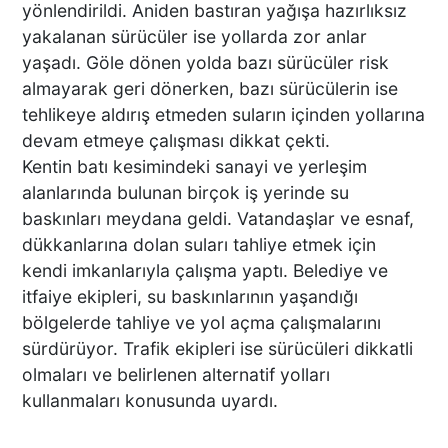
yönlendirildi. Aniden bastıran yağışa hazırlıksız
yakalanan sürücüler ise yollarda zor anlar
DENİZLİ’DEN TATİLE GİDEN
yaşadı. Göle dönen yolda bazı sürücüler risk
GRUBUN GÖZÜ ÖNÜNDE
almayarak geri dönerken, bazı sürücülerin ise
TEKNE ÇALIŞANLARI
tehlikeye aldırış etmeden suların içinden yollarına
BİRBİRİNE GİRDİ!
devam etmeye çalışması dikkat çekti.
Kentin batı kesimindeki sanayi ve yerleşim
ÜNLÜ YÖNETMEN EZEL
alanlarında bulunan birçok iş yerinde su
AKAY’A ŞOK OPERASYON!
baskınları meydana geldi. Vatandaşlar ve esnaf,
KARDEŞİYLE GÖZALTINA
dükkanlarına dolan suları tahliye etmek için
ALINDI
kendi imkanlarıyla çalışma yaptı. Belediye ve
itfaiye ekipleri, su baskınlarının yaşandığı
DENİZLİ’DE ÇARPIŞMANIN
bölgelerde tahliye ve yol açma çalışmalarını
ŞİDDETİYLE SAVRULDU! 5
sürdürüyor. Trafik ekipleri ise sürücüleri dikkatli
ARAÇ HASAR GÖRDÜ
olmaları ve belirlenen alternatif yolları
kullanmaları konusunda uyardı.
BAŞKAN ERDOĞAN, SON