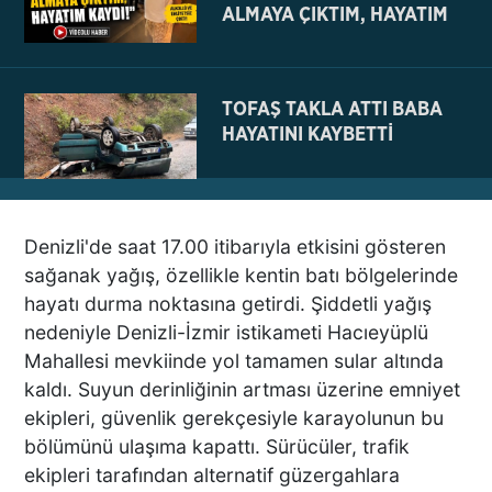
ALMAYA ÇIKTIM, HAYATIM
KAYDI
TOFAŞ TAKLA ATTI BABA
HAYATINI KAYBETTİ
Denizli'de saat 17.00 itibarıyla etkisini gösteren
NE BÖYLE BİR VAHŞİ NE DE
sağanak yağış, özellikle kentin batı bölgelerinde
VAHŞET GÖRÜLDÜ
hayatı durma noktasına getirdi. Şiddetli yağış
İNSANLIK DIŞI
nedeniyle Denizli-İzmir istikameti Hacıeyüplü
VİCDANSIZLIK
Mahallesi mevkiinde yol tamamen sular altında
kaldı. Suyun derinliğinin artması üzerine emniyet
AZRAİL’E “ELDEN SONRA
ekipleri, güvenlik gerekçesiyle karayolunun bu
GEL” DEDİ! OKEYE DEVAM
bölümünü ulaşıma kapattı. Sürücüler, trafik
ETTİ
ekipleri tarafından alternatif güzergahlara