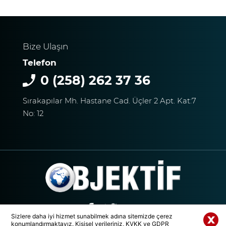
SÜRAT ÜYE VE ESNAF
ZİYARETLERİNE DEVAM
EDİYOR
Bize Ulaşın
Telefon
Macron’lu Tanıtım Filmi
Sosyal Medyayı Salladı
0 (258) 262 37 36
Sırakapılar Mh. Hastane Cad. Üçler 2 Apt. Kat:7
No: 12
DENİZLİ’DE YAĞMUR
TRAFİĞİ BU HALE GETİRDİ
DENİZLİ BAROSU VE
AVUKATLARIN
Sizlere daha iyi hizmet sunabilmek adına sitemizde çerez
İŞYERLERİNDE ARAMA
konumlandırmaktayız. Kişisel verileriniz, KVKK ve GDPR