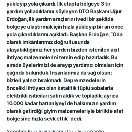
yükleyip yola çıkardı. İlk etapta bölgeye 3 tır
DENİZLİ’DEN TATİLE GİDEN
yardım yolladıklarını söyleyen DTO Başkanı Uğur
GRUBUN GÖZÜ ÖNÜNDE
Erdoğan, ilk yardım araçlarını ivedi bir şekilde
TEKNE ÇALIŞANLARI
bölgeye ulaştırmak için hızla yükleyip bir an önce
BİRBİRİNE GİRDİ!
yola çıkardıklarını açıkladı. Başkan Erdoğan, “Oda
olarak imkânlarımız doğrultusunda
ÜNLÜ YÖNETMEN EZEL
ulaşabildiğimiz her yerden bizden istenilen acil
AKAY’A ŞOK OPERASYON!
ihtiyaç malzemelerini temin edip hazırladık. Bu
KARDEŞİYLE GÖZALTINA
sırada üyelerimizi de arayıp yardımcı olmaları için
ALINDI
çağrıda bulunduk. İnsanlarımız da sağ olsun;
bizleri yalnız bırakmadı. Depremzedelerin
DENİZLİ’DE ÇARPIŞMANIN
öncelikli ihtiyacı olan katalitik tüplü sobalarla
ŞİDDETİYLE SAVRULDU! 5
elektrikli ısıtıcıları satın aldık ve topladık; ayrıca
ARAÇ HASAR GÖRDÜ
10.000 kadar battaniyeyi de halkımızın yardım
olarak getirdiği giyim malzemeleriyle birlikte afet
bölgesine hızla sevk ettik” dedi.
BAŞKAN ERDOĞAN, SON
SÜRAT ÜYE VE ESNAF
Yönetim Kurulu Başkanı Uğur Erdoğan’ın