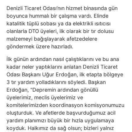
Denizli Ticaret Odası’nın hizmet binasında gün
boyunca hummalı bir çalışma vardı. Elinde
KEKİK ÜRETİCİLERİNİN
UMUDU ALTUNTAŞ
katalitik tüplü sobası ya da elektrikli ısıtıcısı
BAHARAT ŞENLİKTE DE
olanlarla DTO üyeleri, ilk olarak bir tır dolusu
YANLARINDAYDI
malzemeyi bağışlayarak afetzedelere
göndermek üzere hazırladı.
İKİ KADINA KURŞUN
İlk günün ardından nasıl çalıştıklarını ve bu ana
YAĞDIRAN ŞÜPHELİNİN
kadar neler yaptıklarını anlatan Denizli Ticaret
KAÇIŞ ANLARI ORTAYA
Odası Başkanı Uğur Erdoğan, ilk etapta bölgeye
ÇIKTI
3 tır yardım yolladıklarını söyledi. Başkan
Erdoğan, “Depremin ardından gönüllü
TÜRKİYE BU SÖZLERLE
üyelerimiz, meclis üyelerimiz ve
YIKILDI: "BEBEĞİME SİPER
komitelerimizden koordinasyon komisyonumuzu
OLDU"
oluşturduk. Ve afetlerde başvurduğumuz acil
yardım planımızı büyük bir hızla uygulamaya
koyduk. Halkımız da sağ olsun; bizleri yalnız