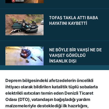
KAYDI
TOFAŞ TAKLA ATTI BABA
HAYATINI KAYBETTİ
NE BÖYLE BİR VAHŞİ NE DE
VAHŞET GÖRÜLDÜ
İNSANLIK DIŞI
VİCDANSIZLIK
Deprem bölgesindeki afetzedelerin öncelikli
AZRAİL’E “ELDEN SONRA
ihtiyacı olarak bildirilen katalitik tüplü sobalarla
GEL” DEDİ! OKEYE DEVAM
elektrikli ısıtıcıları temin eden Denizli Ticaret
ETTİ
Odası (DTO), vatandaşın bağışladığı yardım
malzemeleriyle desteklediği ilk hazırlığını,