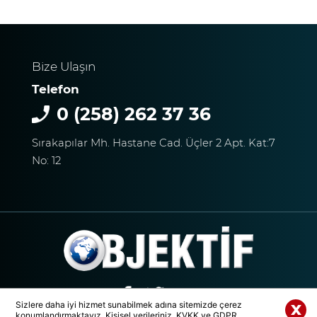
DTO’DAN İŞLETMELERE
Bize Ulaşın
ENERJİ VERİMLİLİĞİ
Telefon
DESTEĞİ
0 (258) 262 37 36
Sırakapılar Mh. Hastane Cad. Üçler 2 Apt. Kat:7
BAŞKAN ERDOĞAN:
No: 12
TİCARETİN YENİ DİLİ
DİJİTALLEŞMEDİR
DENİZLİ’NİN İLÇESİNDE KAR
YAĞIŞI BAŞLADI
Sizlere daha iyi hizmet sunabilmek adına sitemizde çerez
konumlandırmaktayız. Kişisel verileriniz, KVKK ve GDPR