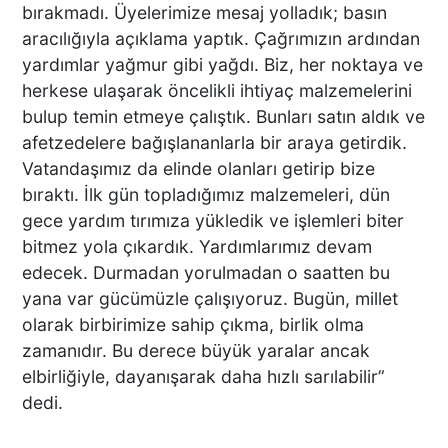
Acısı 10 Yıldır Dinmeyen
bırakmadı. Üyelerimize mesaj yolladık; basın
Anne: "Kızımı 'Barışacağız'
aracılığıyla açıklama yaptık. Çağrımızın ardından
Diyerek Evden Götürdü"
yardımlar yağmur gibi yağdı. Biz, her noktaya ve
herkese ulaşarak öncelikli ihtiyaç malzemelerini
bulup temin etmeye çalıştık. Bunları satın aldık ve
DENİZLİ’DEN ALMANYA’YA
afetzedelere bağışlananlarla bir araya getirdik.
INTERPACK ÇIKARMASI DTO
Vatandaşımız da elinde olanları getirip bize
ÜYESİ 38 FİRMA, FUARDA
bıraktı. İlk gün topladığımız malzemeleri, dün
YENİ TEKNOLOJİLERLE
gece yardım tırımıza yükledik ve işlemleri biter
BULUŞTU
bitmez yola çıkardık. Yardımlarımız devam
DTO’DAN SU VE ENERJİ
edecek. Durmadan yorulmadan o saatten bu
VERİMLİLİĞİ EĞİTİMLERİ
yana var gücümüzle çalışıyoruz. Bugün, millet
DENİZLİ SANAYİSİNDE
olarak birbirimize sahip çıkma, birlik olma
VERİMLİLİK ATILIMI
zamanıdır. Bu derece büyük yaralar ancak
elbirliğiyle, dayanışarak daha hızlı sarılabilir”
Başkan Ertemur; Makamda
dedi.
Durmuyor, Sorunları
Yerinde Çözüyor