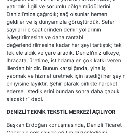
ESKİ FUTBOL KULÜP
yatırdık. İlgili ve sorumlu bölge müdürlerini
BAŞKANI VE KARDEŞİNE
Denizli’mize çağırdık; sağ olsunlar hemen
KURŞUN YAĞDIRDILAR
geldiler ve iş dünyamızla görüştürdük. Sefer
sayıları ile saatlerinden demir yollarının
iyileştirilmesine ve daha rantabl
DENİZLİLİ İŞ İNSANI
değerlendirilmesine kadar her şeyi tartıştık; tek
MEHMET SARI
tek ele aldık ve çare aradık. Denizli’miz ülkeye,
LİDERLİĞİNDE ZİRVEYE
ihracata, üretime, istihdama en çok katkı veren
ÇIKTI ZİMEK MAKİNA’YA
illerden biridir. Bunun karşılığında, yine iş
DEV ÖDÜL
yapmak ve hizmet üretmek için istediği her şeyin
Tartıştığı Motosikletliye
en iyisine layıktır. Şehir olarak birlikte hareket
Çarpıp Yoluna Devam Etti
ederse, istediklerini bundan sonra daha çabuk
alacaktır” dedi.
DENİZLİ TEKNİK TEKSTİL MERKEZİ AÇILIYOR
Silahlı Saldırının Ayrıntıları
Başkan Erdoğan konuşmasında, Denizli Ticaret
Ortaya Çıktı
Odası’nın çok sayıda eğitim düzenlediğini,