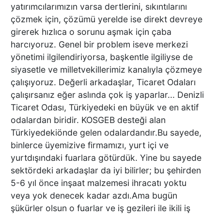
yatırımcılarımızın varsa dertlerini, sıkıntılarını
DTO’DAN İŞLETMELERE
çözmek için, çözümü yerelde ise direkt devreye
ENERJİ VERİMLİLİĞİ
girerek hızlıca o sorunu aşmak için çaba
DESTEĞİ
harcıyoruz. Genel bir problem iseve merkezi
yönetimi ilgilendiriyorsa, başkentle ilgiliyse de
siyasetle ve milletvekillerimiz kanalıyla çözmeye
BAŞKAN ERDOĞAN:
çalışıyoruz. Değerli arkadaşlar, Ticaret Odaları
TİCARETİN YENİ DİLİ
çalışırsanız eğer aslında çok iş yaparlar... Denizli
DİJİTALLEŞMEDİR
Ticaret Odası, Türkiyedeki en büyük ve en aktif
odalardan biridir. KOSGEB desteği alan
Türkiyedekiönde gelen odalardandır.Bu sayede,
DENİZLİ’NİN İLÇESİNDE KAR
binlerce üyemizive firmamızı, yurt içi ve
YAĞIŞI BAŞLADI
yurtdışındaki fuarlara götürdük. Yine bu sayede
sektördeki arkadaşlar da iyi bilirler; bu şehirden
5-6 yıl önce inşaat malzemesi ihracatı yoktu
veya yok denecek kadar azdı.Ama bugün
PAMUKKALE’DE YÜREK
şükürler olsun o fuarlar ve iş gezileri ile ikili iş
BURKAN GÖRÜNTÜ: