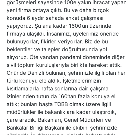
görüşmeleri sayesinde 100e yakın ihracat yapan
UYUŞTURUCU ETKİSİNDEKİ
yeni firma ortaya çıktı. Bu ve daha birçok
ÇOCUK YAĞMUR ALTINDA
konuda 6 aydır sahada anket çalışması
SAATLERCE BEKLEDİ
yapıyoruz. Şu ana kadar 1600’ün üzerinde
DENİZLİ’DE CAN PAZARI 1
firmaya ulaşıldı. İnsanımız, üyelerimiz öneride
ÖLÜ 4 YARALI!
bulunuyorlar, fikirler veriyorlar. Biz de bu
beklentiler ve talepler doğrultusunda yol
alıyoruz. Öte yandan pandemi döneminde diğer
sivil toplum kuruluşlarıyla birlikte hareket ettik.
Kaza Kazayı Getirdi
Önünde Denizli bulunan, şehrimizle ilgili olan her
türlü konuyu ele aldık. İşletmelerimizin
kısıtlamalarla hafta sonlarına dair çalışma
izinlerinden tutun da 160’tan fazla konuya el
attık; bunları başta TOBB olmak üzere ilgili
müdürlükler ile bakanlıklara kadar ulaştırdık,
ZİMET GURME KASAP’TA
KURBANLIK SATIŞLARI
çare aradık. Bakanları, Genel Müdürleri ve
BAŞLADI
Bankalar Birliği Başkanı ile ekibini şehrimizde