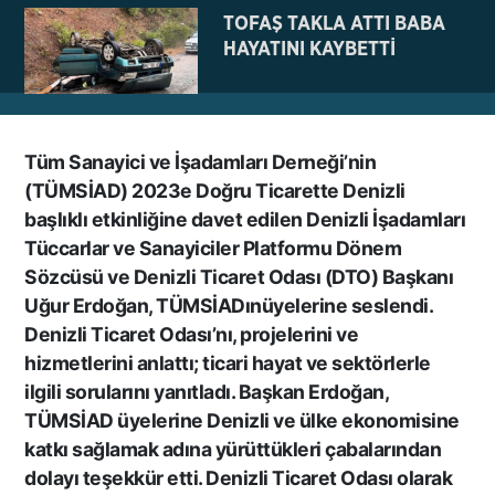
TOFAŞ TAKLA ATTI BABA
HAYATINI KAYBETTİ
Tüm Sanayici ve İşadamları Derneği’nin
NE BÖYLE BİR VAHŞİ NE DE
(TÜMSİAD) 2023e Doğru Ticarette Denizli
VAHŞET GÖRÜLDÜ
başlıklı etkinliğine davet edilen Denizli İşadamları
İNSANLIK DIŞI
Tüccarlar ve Sanayiciler Platformu Dönem
VİCDANSIZLIK
Sözcüsü ve Denizli Ticaret Odası (DTO) Başkanı
Uğur Erdoğan, TÜMSİADınüyelerine seslendi.
AZRAİL’E “ELDEN SONRA
Denizli Ticaret Odası’nı, projelerini ve
GEL” DEDİ! OKEYE DEVAM
hizmetlerini anlattı; ticari hayat ve sektörlerle
ETTİ
ilgili sorularını yanıtladı. Başkan Erdoğan,
TÜMSİAD üyelerine Denizli ve ülke ekonomisine
katkı sağlamak adına yürüttükleri çabalarından
DENİZLİ’DEN TATİLE GİDEN
dolayı teşekkür etti. Denizli Ticaret Odası olarak
GRUBUN GÖZÜ ÖNÜNDE