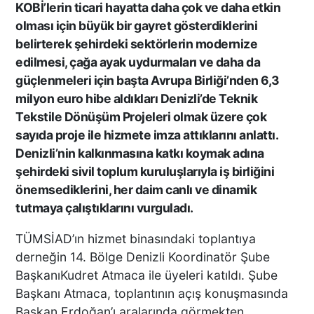
KOBİ’lerin ticari hayatta daha çok ve daha etkin
TEKNE ÇALIŞANLARI
olması için büyük bir gayret gösterdiklerini
BİRBİRİNE GİRDİ!
belirterek şehirdeki sektörlerin modernize
edilmesi, çağa ayak uydurmaları ve daha da
ÜNLÜ YÖNETMEN EZEL
güçlenmeleri için başta Avrupa Birliği’nden 6,3
AKAY’A ŞOK OPERASYON!
milyon euro hibe aldıkları Denizli’de Teknik
KARDEŞİYLE GÖZALTINA
Tekstile Dönüşüm Projeleri olmak üzere çok
ALINDI
sayıda proje ile hizmete imza attıklarını anlattı.
Denizli’nin kalkınmasına katkı koymak adına
DENİZLİ’DE ÇARPIŞMANIN
şehirdeki sivil toplum kuruluşlarıyla iş birliğini
ŞİDDETİYLE SAVRULDU! 5
önemsediklerini, her daim canlı ve dinamik
ARAÇ HASAR GÖRDÜ
tutmaya çalıştıklarını vurguladı.
TÜMSİAD’ın hizmet binasındaki toplantıya
derneğin 14. Bölge Denizli Koordinatör Şube
BAŞKAN ERDOĞAN, SON
SÜRAT ÜYE VE ESNAF
BaşkanıKudret Atmaca ile üyeleri katıldı. Şube
ZİYARETLERİNE DEVAM
Başkanı Atmaca, toplantının açış konuşmasında
EDİYOR
Başkan Erdoğan’ı aralarında görmekten