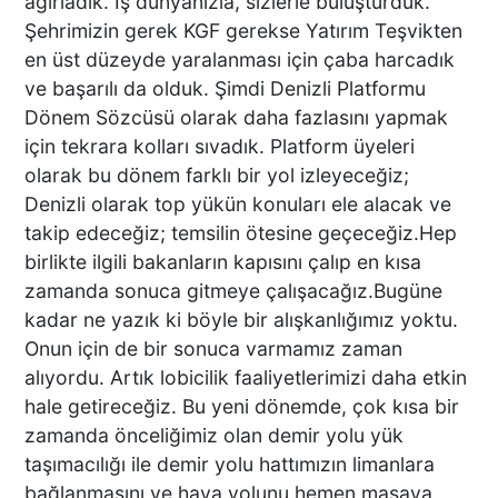
ağırladık. İş dünyanızla, sizlerle buluşturduk.
Şehrimizin gerek KGF gerekse Yatırım Teşvikten
en üst düzeyde yaralanması için çaba harcadık
DENİZLİ’DE MART SÜRPRİZİ
ve başarılı da olduk. Şimdi Denizli Platformu
Dönem Sözcüsü olarak daha fazlasını yapmak
için tekrara kolları sıvadık. Platform üyeleri
olarak bu dönem farklı bir yol izleyeceğiz;
Denizli olarak top yükün konuları ele alacak ve
ALEYNA KALAYCIOĞLU VE
takip edeceğiz; temsilin ötesine geçeceğiz.Hep
ANNESİ ADLİYE SEVK
EDİLDİ
birlikte ilgili bakanların kapısını çalıp en kısa
zamanda sonuca gitmeye çalışacağız.Bugüne
kadar ne yazık ki böyle bir alışkanlığımız yoktu.
Onun için de bir sonuca varmamız zaman
83 KAYITLI AZILI KADIN
alıyordu. Artık lobicilik faaliyetlerimizi daha etkin
HIRSIZ PİŞKİNLİKTE SINIR
hale getireceğiz. Bu yeni dönemde, çok kısa bir
TANIMADI
zamanda önceliğimiz olan demir yolu yük
taşımacılığı ile demir yolu hattımızın limanlara
bağlanmasını ve hava yolunu hemen masaya