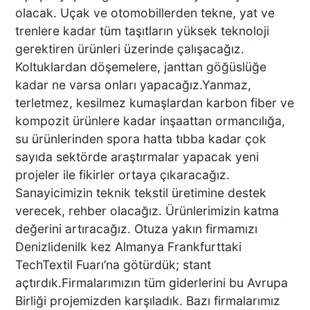
olacak. Uçak ve otomobillerden tekne, yat ve
BULDAN DEPREM ANI
trenlere kadar tüm taşıtların yüksek teknoloji
GÜVENLİK KAMERASINA
gerektiren ürünleri üzerinde çalışacağız.
YANSIDI
Koltuklardan döşemelere, janttan göğüslüğe
kadar ne varsa onları yapacağız.Yanmaz,
terletmez, kesilmez kumaşlardan karbon fiber ve
DENİZLİ’DE KORKUTAN
kompozit ürünlere kadar inşaattan ormancılığa,
DEPREM MARKETİ BU HALE
su ürünlerinden spora hatta tıbba kadar çok
GETİRDİ
sayıda sektörde araştırmalar yapacak yeni
projeler ile fikirler ortaya çıkaracağız.
Sanayicimizin teknik tekstil üretimine destek
Denizli'de Deprem
verecek, rehber olacağız. Ürünlerimizin katma
Yağmuru
değerini artıracağız. Otuza yakın firmamızı
Denizlidenilk kez Almanya Frankfurttaki
TechTextil Fuarı’na götürdük; stant
açtırdık.Firmalarımızın tüm giderlerini bu Avrupa
TARIM İL MÜDÜRÜ ZAYİM
Birliği projemizden karşıladık. Bazı firmalarımız