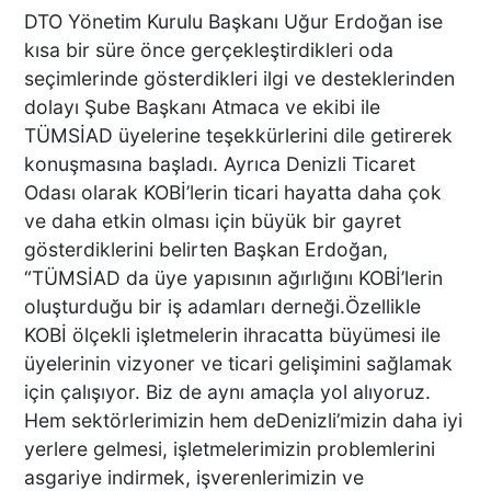
DTO Yönetim Kurulu Başkanı Uğur Erdoğan ise
kısa bir süre önce gerçekleştirdikleri oda
seçimlerinde gösterdikleri ilgi ve desteklerinden
DENİZLİ’DEN ALMANYA’YA
dolayı Şube Başkanı Atmaca ve ekibi ile
INTERPACK ÇIKARMASI DTO
TÜMSİAD üyelerine teşekkürlerini dile getirerek
ÜYESİ 38 FİRMA, FUARDA
konuşmasına başladı. Ayrıca Denizli Ticaret
YENİ TEKNOLOJİLERLE
BULUŞTU
Odası olarak KOBİ’lerin ticari hayatta daha çok
ve daha etkin olması için büyük bir gayret
DTO’DAN SU VE ENERJİ
gösterdiklerini belirten Başkan Erdoğan,
VERİMLİLİĞİ EĞİTİMLERİ
“TÜMSİAD da üye yapısının ağırlığını KOBİ’lerin
DENİZLİ SANAYİSİNDE
oluşturduğu bir iş adamları derneği.Özellikle
VERİMLİLİK ATILIMI
KOBİ ölçekli işletmelerin ihracatta büyümesi ile
üyelerinin vizyoner ve ticari gelişimini sağlamak
Başkan Ertemur; Makamda
için çalışıyor. Biz de aynı amaçla yol alıyoruz.
Durmuyor, Sorunları
Hem sektörlerimizin hem deDenizli’mizin daha iyi
Yerinde Çözüyor
yerlere gelmesi, işletmelerimizin problemlerini
asgariye indirmek, işverenlerimizin ve