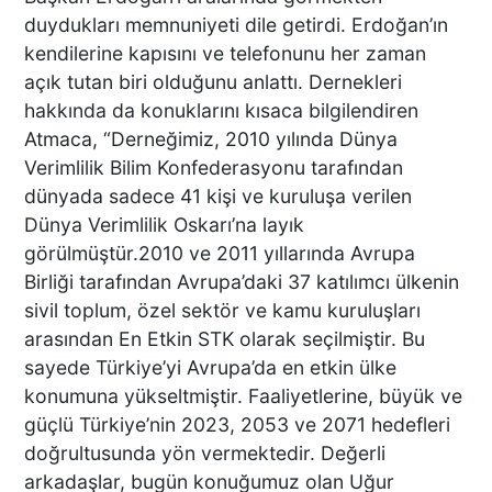
duydukları memnuniyeti dile getirdi. Erdoğan’ın
kendilerine kapısını ve telefonunu her zaman
Macron’lu Tanıtım Filmi
açık tutan biri olduğunu anlattı. Dernekleri
Sosyal Medyayı Salladı
hakkında da konuklarını kısaca bilgilendiren
Atmaca, “Derneğimiz, 2010 yılında Dünya
Verimlilik Bilim Konfederasyonu tarafından
dünyada sadece 41 kişi ve kuruluşa verilen
DENİZLİ’DE YAĞMUR
Dünya Verimlilik Oskarı’na layık
TRAFİĞİ BU HALE GETİRDİ
görülmüştür.2010 ve 2011 yıllarında Avrupa
Birliği tarafından Avrupa’daki 37 katılımcı ülkenin
sivil toplum, özel sektör ve kamu kuruluşları
arasından En Etkin STK olarak seçilmiştir. Bu
DENİZLİ BAROSU VE
sayede Türkiye’yi Avrupa’da en etkin ülke
AVUKATLARIN
konumuna yükseltmiştir. Faaliyetlerine, büyük ve
İŞYERLERİNDE ARAMA
güçlü Türkiye’nin 2023, 2053 ve 2071 hedefleri
YAPILIYOR
doğrultusunda yön vermektedir. Değerli
arkadaşlar, bugün konuğumuz olan Uğur