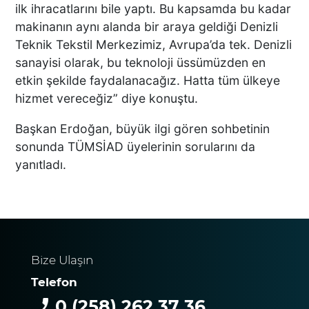
ALTUNTAŞ BAHARATI
ilk ihracatlarını bile yaptı. Bu kapsamda bu kadar
ZİYARET ETTİ
makinanın aynı alanda bir araya geldiği Denizli
Teknik Tekstil Merkezimiz, Avrupa’da tek. Denizli
sanayisi olarak, bu teknoloji üssümüzden en
BAKAN KACIR’DAN DTMM
etkin şekilde faydalanacağız. Hatta tüm ülkeye
ZİYARETİ
hizmet vereceğiz” diye konuştu.
Başkan Erdoğan, büyük ilgi gören sohbetinin
sonunda TÜMSİAD üyelerinin sorularını da
yanıtladı.
Motosikletiyle yaya
geçidinden geçmek isteyen
adamın hayatını kaybettiği
kaza anları ortaya çıktı
Bize Ulaşın
BU KOYUNLAR 9
DOĞURUYOR
Telefon
0 (258) 262 37 36