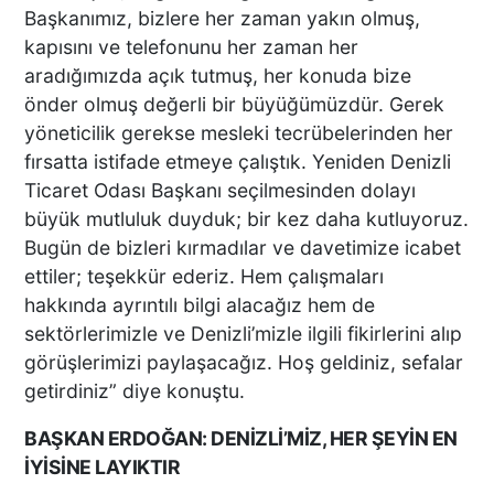
KEKİK ÜRETİCİLERİNİN
Başkanımız, bizlere her zaman yakın olmuş,
UMUDU ALTUNTAŞ
kapısını ve telefonunu her zaman her
BAHARAT ŞENLİKTE DE
aradığımızda açık tutmuş, her konuda bize
YANLARINDAYDI
önder olmuş değerli bir büyüğümüzdür. Gerek
yöneticilik gerekse mesleki tecrübelerinden her
İKİ KADINA KURŞUN
fırsatta istifade etmeye çalıştık. Yeniden Denizli
YAĞDIRAN ŞÜPHELİNİN
Ticaret Odası Başkanı seçilmesinden dolayı
KAÇIŞ ANLARI ORTAYA
büyük mutluluk duyduk; bir kez daha kutluyoruz.
ÇIKTI
Bugün de bizleri kırmadılar ve davetimize icabet
ettiler; teşekkür ederiz. Hem çalışmaları
TÜRKİYE BU SÖZLERLE
hakkında ayrıntılı bilgi alacağız hem de
YIKILDI: "BEBEĞİME SİPER
sektörlerimizle ve Denizli’mizle ilgili fikirlerini alıp
OLDU"
görüşlerimizi paylaşacağız. Hoş geldiniz, sefalar
getirdiniz” diye konuştu.
BAŞKAN ERDOĞAN: DENİZLİ’MİZ, HER ŞEYİN EN
Acısı 10 Yıldır Dinmeyen
Anne: "Kızımı 'Barışacağız'
İYİSİNE LAYIKTIR
Diyerek Evden Götürdü"