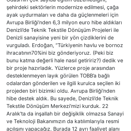
şehirdeki sektörlerin modernize edilmesi, çağa
ayak uydurmaları ve daha da güçlenmeleri için
Avrupa Birliği’nden 6,3 milyon euro hibe aldıkları
MAĞAZADA PANİK ANLARI:
Denizli’de Teknik Tekstile Dönüşüm Projeleri ile
ESNAFIN MÜDAHALESİ
Denizli sanayisine yeni bir yön çizdiklerini de
BEBEĞİ KURTARDI
vurguladı. Erdoğan, “Türkiyenin havlu ve bornoz
ihracatının70%ini biz gönderiyoruz. (Peki biz
bunu katma değerli hale nasıl getiririz?) dedik ve
Denizli'de Tane Örümcek
bir proje hazırladık. Yüzlerce proje arasından
Maymun Yakalandı
desteklenmeyen layık görülen TOBB’a bağlı
odalardan gönderilen ve ilgili kurulca seçilen iki
projeden biri bizimki oldu. Avrupa Birliği’nden
hibe destek aldık. Bu sayede, Denizli’de Teknik
Deprem Anı Kamerada
Tekstile Dönüşüm Merkezi’mizi kurduk. 22
Aralık’ta da inşallah bir değişiklik olmazsa Sanayi
ve Teknoloji Bakanımızın da katılımlarıyla resmi
açılışını yapacağız. Burada 12 ayrı faaliyet alanı