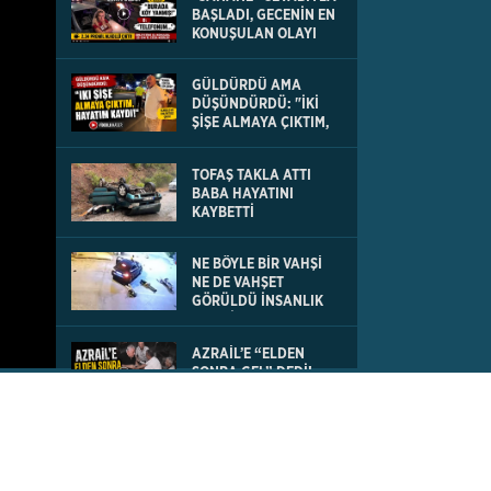
BAŞLADI, GECENİN EN
KONUŞULAN OLAYI
OLDU
GÜLDÜRDÜ AMA
DÜŞÜNDÜRDÜ: "İKİ
ŞİŞE ALMAYA ÇIKTIM,
HAYATIM KAYDI
TOFAŞ TAKLA ATTI
BABA HAYATINI
KAYBETTİ
NE BÖYLE BİR VAHŞİ
NE DE VAHŞET
GÖRÜLDÜ İNSANLIK
DIŞI VİCDANSIZLIK
AZRAİL’E “ELDEN
SONRA GEL” DEDİ!
OKEYE DEVAM ETTİ
DENİZLİ’DEN TATİLE
GİDEN GRUBUN GÖZÜ
ÖNÜNDE TEKNE