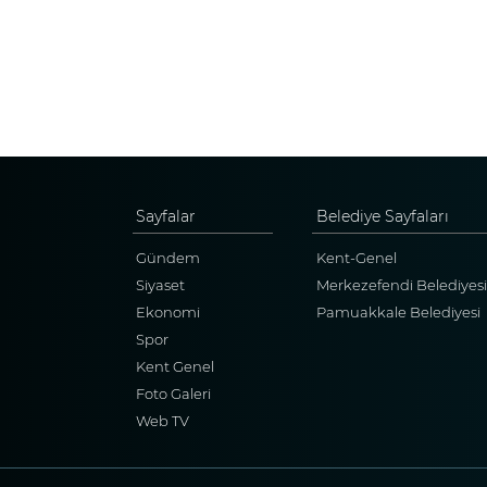
Sayfalar
Belediye Sayfaları
Gündem
Kent-Genel
Siyaset
Merkezefendi Belediyesi
Ekonomi
Pamuakkale Belediyesi
Spor
Kent Genel
Foto Galeri
Web TV