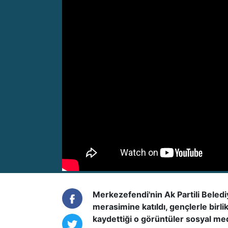
Merkezefendi'nin Ak Partili Bele
merasimine katıldı, gençlerle birli
kaydettiği o görüntüler sosyal med