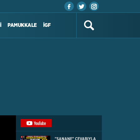
İ
PAMUKKALE
İGF
"SANANE" CEVABIYLA