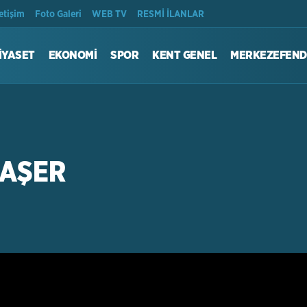
Son Dakika
letişim
Foto Galeri
WEB TV
RESMİ İLANLAR
İYASET
EKONOMİ
SPOR
KENT GENEL
MERKEZEFEND
BAŞER