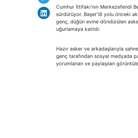
Cumhur İttifakı'nın Merkezefendi B
sürdürüyor. Başer'i8 yolu önceki a
genç, düğün evine döndürülen asker
uğurlamaya katıldı.
Hazır asker ve arkadaşlarıyla sahn
genç tarafından sosyal medyada payla
yorumlanan ve paylaşılan görüntüler