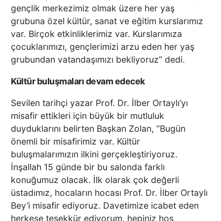
gençlik merkezimiz olmak üzere her yaş
KEKİK ÜRETİCİLERİNİN
grubuna özel kültür, sanat ve eğitim kurslarımız
UMUDU ALTUNTAŞ
var. Birçok etkinliklerimiz var. Kurslarımıza
BAHARAT ŞENLİKTE DE
çocuklarımızı, gençlerimizi arzu eden her yaş
YANLARINDAYDI
grubundan vatandaşımızı bekliyoruz” dedi.
İKİ KADINA KURŞUN
Kültür buluşmaları devam edecek
YAĞDIRAN ŞÜPHELİNİN
KAÇIŞ ANLARI ORTAYA
Sevilen tarihçi yazar Prof. Dr. İlber Ortaylı’yı
ÇIKTI
misafir ettikleri için büyük bir mutluluk
duyduklarını belirten Başkan Zolan, “Bugün
önemli bir misafirimiz var. Kültür
TÜRKİYE BU SÖZLERLE
buluşmalarımızın ilkini gerçekleştiriyoruz.
YIKILDI: "BEBEĞİME SİPER
OLDU"
İnşallah 15 günde bir bu salonda farklı
konuğumuz olacak. İlk olarak çok değerli
üstadımız, hocaların hocası Prof. Dr. İlber Ortaylı
Bey’i misafir ediyoruz. Davetimize icabet eden
Acısı 10 Yıldır Dinmeyen
herkese teşekkür ediyorum, hepiniz hoş
Anne: "Kızımı 'Barışacağız'