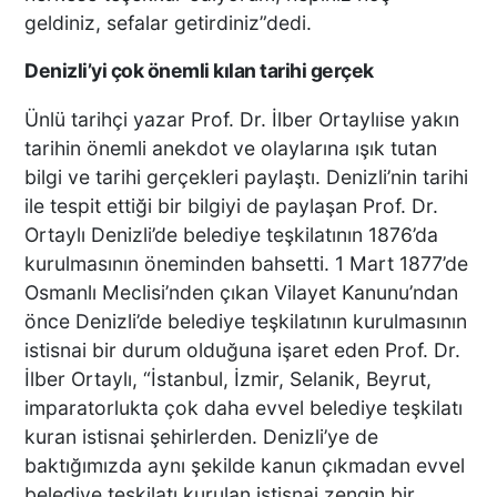
geldiniz, sefalar getirdiniz”dedi.
Diyerek Evden Götürdü"
Denizli’yi çok önemli kılan tarihi gerçek
DENİZLİ’DEN ALMANYA’YA
Ünlü tarihçi yazar Prof. Dr. İlber Ortaylıise yakın
INTERPACK ÇIKARMASI DTO
tarihin önemli anekdot ve olaylarına ışık tutan
ÜYESİ 38 FİRMA, FUARDA
bilgi ve tarihi gerçekleri paylaştı. Denizli’nin tarihi
YENİ TEKNOLOJİLERLE
ile tespit ettiği bir bilgiyi de paylaşan Prof. Dr.
BULUŞTU
Ortaylı Denizli’de belediye teşkilatının 1876’da
kurulmasının öneminden bahsetti. 1 Mart 1877’de
DTO’DAN SU VE ENERJİ
VERİMLİLİĞİ EĞİTİMLERİ
Osmanlı Meclisi’nden çıkan Vilayet Kanunu’ndan
DENİZLİ SANAYİSİNDE
önce Denizli’de belediye teşkilatının kurulmasının
VERİMLİLİK ATILIMI
istisnai bir durum olduğuna işaret eden Prof. Dr.
İlber Ortaylı, “İstanbul, İzmir, Selanik, Beyrut,
imparatorlukta çok daha evvel belediye teşkilatı
Başkan Ertemur; Makamda
kuran istisnai şehirlerden. Denizli’ye de
Durmuyor, Sorunları
Yerinde Çözüyor
baktığımızda aynı şekilde kanun çıkmadan evvel
belediye teşkilatı kurulan istisnai zengin bir