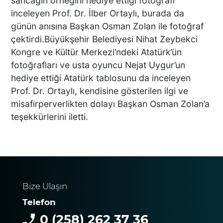
sancağın örneğini hediye ettiği fotoğrafı
PAMUKKALE’DE YÜREK
BURKAN GÖRÜNTÜ:
inceleyen Prof. Dr. İlber Ortaylı, burada da
UYUŞTURUCU ETKİSİNDEKİ
günün anısına Başkan Osman Zolan ile fotoğraf
ÇOCUK YAĞMUR ALTINDA
çektirdi.Büyükşehir Belediyesi Nihat Zeybekci
SAATLERCE BEKLEDİ
Kongre ve Kültür Merkezi’ndeki Atatürk’ün
fotoğrafları ve usta oyuncu Nejat Uygur’un
DENİZLİ’DE CAN PAZARI 1
hediye ettiği Atatürk tablosunu da inceleyen
ÖLÜ 4 YARALI!
Prof. Dr. Ortaylı, kendisine gösterilen ilgi ve
misafirperverlikten dolayı Başkan Osman Zolan’a
teşekkürlerini iletti.
Kaza Kazayı Getirdi
Bize Ulaşın
ZİMET GURME KASAP’TA
Telefon
KURBANLIK SATIŞLARI
0 (258) 262 37 36
BAŞLADI