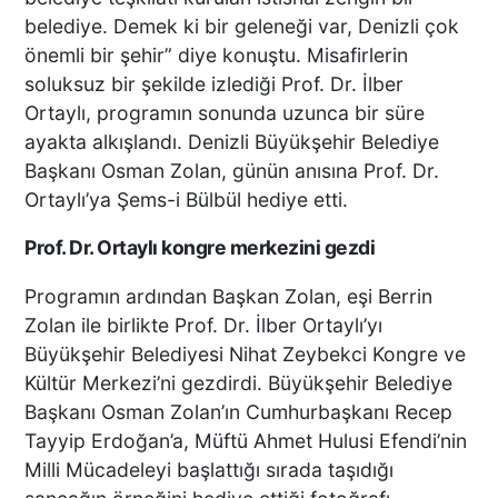
belediye. Demek ki bir geleneği var, Denizli çok
önemli bir şehir” diye konuştu. Misafirlerin
DTO’DAN İŞLETMELERE
soluksuz bir şekilde izlediği Prof. Dr. İlber
ENERJİ VERİMLİLİĞİ
DESTEĞİ
Ortaylı, programın sonunda uzunca bir süre
ayakta alkışlandı. Denizli Büyükşehir Belediye
Başkanı Osman Zolan, günün anısına Prof. Dr.
Ortaylı’ya Şems-i Bülbül hediye etti.
BAŞKAN ERDOĞAN:
TİCARETİN YENİ DİLİ
Prof. Dr. Ortaylı kongre merkezini gezdi
DİJİTALLEŞMEDİR
Programın ardından Başkan Zolan, eşi Berrin
Zolan ile birlikte Prof. Dr. İlber Ortaylı’yı
Büyükşehir Belediyesi Nihat Zeybekci Kongre ve
DENİZLİ’NİN İLÇESİNDE KAR
YAĞIŞI BAŞLADI
Kültür Merkezi’ni gezdirdi. Büyükşehir Belediye
Başkanı Osman Zolan’ın Cumhurbaşkanı Recep
Tayyip Erdoğan’a, Müftü Ahmet Hulusi Efendi’nin
Milli Mücadeleyi başlattığı sırada taşıdığı