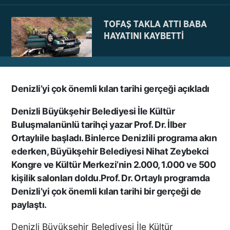
TOFAŞ TAKLA ATTI BABA
HAYATINI KAYBETTİ
Denizli’yi çok önemli kılan tarihi gerçeği açıkladı
NE BÖYLE BİR VAHŞİ NE DE
VAHŞET GÖRÜLDÜ
Denizli Büyükşehir Belediyesi İle Kültür
İNSANLIK DIŞI
Buluşmalarıünlü tarihçi yazar Prof. Dr. İlber
VİCDANSIZLIK
Ortaylıile başladı. Binlerce Denizlili programa akın
ederken, Büyükşehir Belediyesi Nihat Zeybekci
AZRAİL’E “ELDEN SONRA
Kongre ve Kültür Merkezi’nin 2.000, 1.000 ve 500
GEL” DEDİ! OKEYE DEVAM
kişilik salonları doldu.Prof. Dr. Ortaylı programda
ETTİ
Denizli’yi çok önemli kılan tarihi bir gerçeği de
paylaştı.
Denizli Büyükşehir Belediyesi İle Kültür
DENİZLİ’DEN TATİLE GİDEN