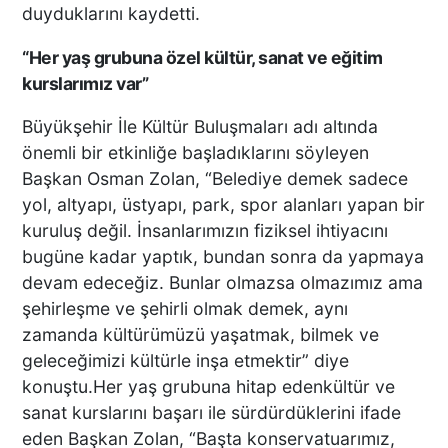
duyduklarını kaydetti.
EDİYOR
“Her yaş grubuna özel kültür, sanat ve eğitim
Macron’lu Tanıtım Filmi
kurslarımız var”
Sosyal Medyayı Salladı
Büyükşehir İle Kültür Buluşmaları adı altında
önemli bir etkinliğe başladıklarını söyleyen
Başkan Osman Zolan, “Belediye demek sadece
yol, altyapı, üstyapı, park, spor alanları yapan bir
DENİZLİ’DE YAĞMUR
kuruluş değil. İnsanlarımızın fiziksel ihtiyacını
TRAFİĞİ BU HALE GETİRDİ
bugüne kadar yaptık, bundan sonra da yapmaya
devam edeceğiz. Bunlar olmazsa olmazımız ama
şehirleşme ve şehirli olmak demek, aynı
zamanda kültürümüzü yaşatmak, bilmek ve
DENİZLİ BAROSU VE
geleceğimizi kültürle inşa etmektir” diye
AVUKATLARIN
konuştu.Her yaş grubuna hitap edenkültür ve
İŞYERLERİNDE ARAMA
YAPILIYOR
sanat kurslarını başarı ile sürdürdüklerini ifade
eden Başkan Zolan, “Başta konservatuarımız,