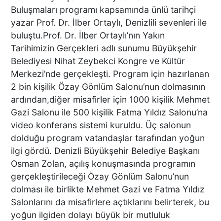
Buluşmaları programı kapsamında ünlü tarihçi
GRUBUN GÖZÜ ÖNÜNDE
TEKNE ÇALIŞANLARI
yazar Prof. Dr. İlber Ortaylı, Denizlili sevenleri ile
BİRBİRİNE GİRDİ!
buluştu.Prof. Dr. İlber Ortaylı’nın Yakın
Tarihimizin Gerçekleri adlı sunumu Büyükşehir
Belediyesi Nihat Zeybekci Kongre ve Kültür
ÜNLÜ YÖNETMEN EZEL
Merkezi’nde gerçekleşti. Program için hazırlanan
AKAY’A ŞOK OPERASYON!
2 bin kişilik Özay Gönlüm Salonu’nun dolmasının
KARDEŞİYLE GÖZALTINA
ALINDI
ardından,diğer misafirler için 1000 kişilik Mehmet
Gazi Salonu ile 500 kişilik Fatma Yıldız Salonu’na
video konferans sistemi kuruldu. Üç salonun
DENİZLİ’DE ÇARPIŞMANIN
dolduğu program vatandaşlar tarafından yoğun
ŞİDDETİYLE SAVRULDU! 5
ilgi gördü. Denizli Büyükşehir Belediye Başkanı
ARAÇ HASAR GÖRDÜ
Osman Zolan, açılış konuşmasında programın
gerçekleştirileceği Özay Gönlüm Salonu’nun
dolması ile birlikte Mehmet Gazi ve Fatma Yıldız
BAŞKAN ERDOĞAN, SON
Salonlarını da misafirlere açtıklarını belirterek, bu
SÜRAT ÜYE VE ESNAF
yoğun ilgiden dolayı büyük bir mutluluk
ZİYARETLERİNE DEVAM