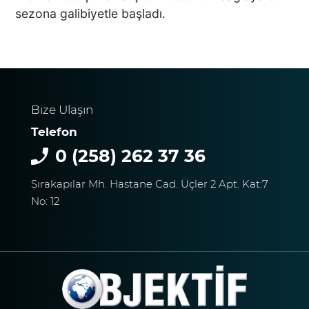
DESTEĞİ
sezona galibiyetle başladı.
BAŞKAN ERDOĞAN:
TİCARETİN YENİ DİLİ
DİJİTALLEŞMEDİR
Bize Ulaşın
Telefon
0 (258) 262 37 36
DENİZLİ’NİN İLÇESİNDE KAR
YAĞIŞI BAŞLADI
Sırakapılar Mh. Hastane Cad. Üçler 2 Apt. Kat:7
No: 12
PAMUKKALE’DE YÜREK
BURKAN GÖRÜNTÜ:
UYUŞTURUCU ETKİSİNDEKİ
ÇOCUK YAĞMUR ALTINDA