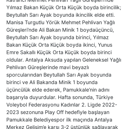
DENİZLİ’DEN ALMANYA’YA
Yılmaz Bakan Küçük Orta Küçük boyda birincilik;
INTERPACK ÇIKARMASI DTO
Beytullah Sarı Ayak boyunda ikincilik elde etti.
ÜYESİ 38 FİRMA, FUARDA
Manisa Turgutlu Yörük Mehmet Pehlivan Yağlı
YENİ TEKNOLOJİLERLE
Güreşleri’nde Ali Bakan Minik 1 boydaüçüncü,
BULUŞTU
Beytullah Sarı Ayak boyunda birinci, Yılmaz
DTO’DAN SU VE ENERJİ
Bakan Küçük Orta Küçük boyda ikinci, Yunus
VERİMLİLİĞİ EĞİTİMLERİ
Emre Sakallı Küçük Orta Küçük boyda birinci
DENİZLİ SANAYİSİNDE
oldular. Antalya Aksuda yapılan Geleneksel Yağlı
VERİMLİLİK ATILIMI
Pehlivan Güreşlerinde mavi beyazlı
sporcularından Beytullah Sarı Ayak boyunda
Başkan Ertemur; Makamda
birinci ve Ali Bakanda Minik 1 boyunda
Durmuyor, Sorunları
üçüncülük elde ederek, Pamukkale’nin adını
Yerinde Çözüyor
başarıyla duyurdular. Hafta sonunda, Türkiye
Voleybol Federasyonu Kadınlar 2. Ligde 2022-
2023 sezonuna Play Off hedefiyle başlayan
DTO’DAN İŞLETMELERE
Pamukkale Belediyespor ilk maçında Antalya
ENERJİ VERİMLİLİĞİ
Merkez Gelişim’e karşı 3-2 üstünlük sağlayarak