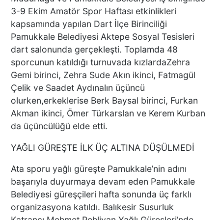
YANLARINDAYDI
3-9 Ekim Amatör Spor Haftası etkinlikleri
kapsamında yapılan Dart İlçe Birinciliği
İKİ KADINA KURŞUN
Pamukkale Belediyesi Aktepe Sosyal Tesisleri
YAĞDIRAN ŞÜPHELİNİN
dart salonunda gerçekleşti. Toplamda 48
KAÇIŞ ANLARI ORTAYA
sporcunun katıldığı turnuvada kızlardaZehra
ÇIKTI
Gemi birinci, Zehra Sude Akın ikinci, Fatmagül
Çelik ve Saadet Aydınalın üçüncü
TÜRKİYE BU SÖZLERLE
olurken,erkeklerise Berk Baysal birinci, Furkan
YIKILDI: "BEBEĞİME SİPER
Akman ikinci, Ömer Türkarslan ve Kerem Kurban
OLDU"
da üçüncülüğü elde etti.
YAĞLI GÜREŞTE İLK ÜÇ ALTINA DÜŞÜLMEDİ
Acısı 10 Yıldır Dinmeyen
Ata sporu yağlı güreşte Pamukkale’nin adını
Anne: "Kızımı 'Barışacağız'
başarıyla duyurmaya devam eden Pamukkale
Diyerek Evden Götürdü"
Belediyesi güreşçileri hafta sonunda üç farklı
organizasyona katıldı. Balıkesir Susurluk
Katrancı Mehmet Pehlivan Yağlı Güreşleri’nde