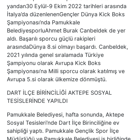
Sosyal Medyayı Salladı
yandan30 Eylül-9 Ekim 2022 tarihleri arasında
İtalya’da düzenlenenGençler Dünya Kick Boks
Şampiyonası’nda Pamukkale
BelediyesporluAhmet Burak Canbeldek de yer
DENİZLİ’DE YAĞMUR
aldı. Başarılı sporcu güçlü rakipleri
TRAFİĞİ BU HALE GETİRDİ
arasındaDünya 8.si olmayı başardı. Canbeldek,
2021 yılında genel sıralamada Türkiye
Şampiyonu olarak Avrupa Kick Boks
Şampiyonası’na Milli sporcu olarak katılmış ve
DENİZLİ BAROSU VE
Avrupa 5.si olarak ülkemize dönmüştü.
AVUKATLARIN
DART İLÇE BİRİNCİLİĞİ AKTEPE SOSYAL
İŞYERLERİNDE ARAMA
YAPILIYOR
TESİSLERİNDE YAPILDI
Pamukkale Belediyesi, hafta sonunda, Aktepe
KEKİK ÜRETİCİLERİNİN
Sosyal Tesisleri’nde Dart İlçe Birinciliğine ev
UMUDU ALTUNTAŞ
sahipliği yaptı. Pamukkale Gençlik Spor İlçe
BAHARAT ŞENLİKTE DE
Müdürlüğü ve Pamukkale Belediyesi iş birliğinde