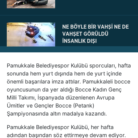
NE BÖYLE BİR VAHŞİ NE DE
VAHŞET GÖRÜLDÜ
İNSANLIK DIŞI
VİCDANSIZLIK
Pamukkale Belediyespor Kulübü sporcuları, hafta
AZRAİL’E “ELDEN SONRA
sonunda hem yurt dışında hem de yurt içinde
GEL” DEDİ! OKEYE DEVAM
önemli başarılara imza attılar. Pamukkaleli bocce
ETTİ
oyuncusunun da yer aldığı Bocce Kadın Genç
Milli Takımı, İspanyada düzenlenen Avrupa
Ümitler ve Gençler Bocce (Petank)
DENİZLİ’DEN TATİLE GİDEN
Şampiyonasında altın madalya kazandı.
GRUBUN GÖZÜ ÖNÜNDE
TEKNE ÇALIŞANLARI
Pamukkale Belediyespor Kulübü, her hafta
BİRBİRİNE GİRDİ!
adından başından söz ettirmeye devam ediyor.