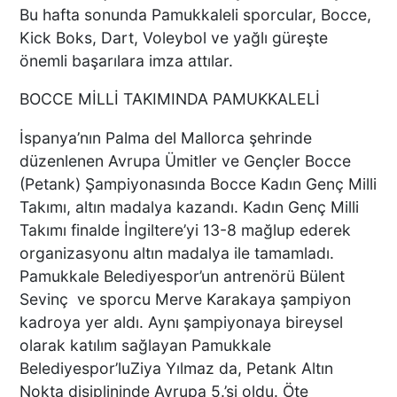
Bu hafta sonunda Pamukkaleli sporcular, Bocce,
ÜNLÜ YÖNETMEN EZEL
Kick Boks, Dart, Voleybol ve yağlı güreşte
AKAY’A ŞOK OPERASYON!
önemli başarılara imza attılar.
KARDEŞİYLE GÖZALTINA
ALINDI
BOCCE MİLLİ TAKIMINDA PAMUKKALELİ
İspanya’nın Palma del Mallorca şehrinde
DENİZLİ’DE ÇARPIŞMANIN
düzenlenen Avrupa Ümitler ve Gençler Bocce
ŞİDDETİYLE SAVRULDU! 5
(Petank) Şampiyonasında Bocce Kadın Genç Milli
ARAÇ HASAR GÖRDÜ
Takımı, altın madalya kazandı. Kadın Genç Milli
Takımı finalde İngiltere’yi 13-8 mağlup ederek
organizasyonu altın madalya ile tamamladı.
BAŞKAN ERDOĞAN, SON
Pamukkale Belediyespor’un antrenörü Bülent
SÜRAT ÜYE VE ESNAF
Sevinç ve sporcu Merve Karakaya şampiyon
ZİYARETLERİNE DEVAM
kadroya yer aldı. Aynı şampiyonaya bireysel
EDİYOR
olarak katılım sağlayan Pamukkale
Belediyespor’luZiya Yılmaz da, Petank Altın
Macron’lu Tanıtım Filmi
Nokta disiplininde Avrupa 5.’si oldu. Öte