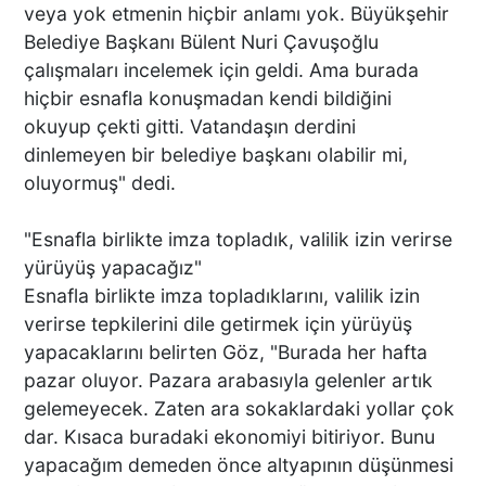
İŞYERLERİNDE ARAMA
veya yok etmenin hiçbir anlamı yok. Büyükşehir
YAPILIYOR
Belediye Başkanı Bülent Nuri Çavuşoğlu
çalışmaları incelemek için geldi. Ama burada
hiçbir esnafla konuşmadan kendi bildiğini
KEKİK ÜRETİCİLERİNİN
okuyup çekti gitti. Vatandaşın derdini
UMUDU ALTUNTAŞ
BAHARAT ŞENLİKTE DE
dinlemeyen bir belediye başkanı olabilir mi,
YANLARINDAYDI
oluyormuş" dedi.
"Esnafla birlikte imza topladık, valilik izin verirse
İKİ KADINA KURŞUN
yürüyüş yapacağız"
YAĞDIRAN ŞÜPHELİNİN
KAÇIŞ ANLARI ORTAYA
Esnafla birlikte imza topladıklarını, valilik izin
ÇIKTI
verirse tepkilerini dile getirmek için yürüyüş
yapacaklarını belirten Göz, "Burada her hafta
pazar oluyor. Pazara arabasıyla gelenler artık
TÜRKİYE BU SÖZLERLE
gelemeyecek. Zaten ara sokaklardaki yollar çok
YIKILDI: "BEBEĞİME SİPER
dar. Kısaca buradaki ekonomiyi bitiriyor. Bunu
OLDU"
yapacağım demeden önce altyapının düşünmesi