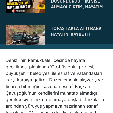
DÜŞÜNDÜRDÜ: "İKİ ŞİŞE
ALMAYA ÇIKTIM, HAYATIM
KAYDI
TOFAŞ TAKLA ATTI BABA
HAYATINI KAYBETTİ
Denizli'nin Pamukkale ilçesinde hayata
NE BÖYLE BİR VAHŞİ NE DE
geçirilmesi planlanan ‘Otobüs Yolu' projesi,
VAHŞET GÖRÜLDÜ
büyükşehir belediyesi ile esnaf ve vatandaşları
İNSANLIK DIŞI
karşı karşıya getirdi. Düzenlemenin alışveriş ve
VİCDANSIZLIK
ticareti biteceğini savunan esnaf, Başkan
Çavuşoğlu'nun kendilerini muhatap almadığı
AZRAİL’E “ELDEN SONRA
gerekçesiyle imza toplamaya başladı. İmzaların
GEL” DEDİ! OKEYE DEVAM
ardından yürüyüş yapmaya hazırlanan esnaf,
ETTİ
tepkilerini; "Vatandaşın derdini dinlemeyen bir