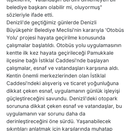
belediye başkanı olabilir mi, oluyormuş"
sözleriyle ifade etti.
DENİZLİ’DEN TATİLE GİDEN
Denizli'de geçtiğimiz günlerde Denizli
GRUBUN GÖZÜ ÖNÜNDE
Büyükşehir Belediye Meclisi'nin kararıyla 'Otobüs
TEKNE ÇALIŞANLARI
Yolu' projesi hayata geçirilme konusunda
BİRBİRİNE GİRDİ!
çalışmalar başlatıldı. Otobüs yolu uygulamasının
kentte ilk kez hayata geçirileceği Pamukkale
ÜNLÜ YÖNETMEN EZEL
ilçesine bağlı İstiklal Caddesi'nde başlayan
AKAY’A ŞOK OPERASYON!
çalışmalar, esnaf ve vatandaşları karşısına aldı.
KARDEŞİYLE GÖZALTINA
Kentin önemli merkezlerinden olan İstiklal
ALINDI
Caddesi'ndeki alışveriş ve ticaret yoğunluğuna
dikkat çeken esnaf, uygulamanın günlük işleyişi
DENİZLİ’DE ÇARPIŞMANIN
güçleştireceğini savundu. Denizli'deki otopark
ŞİDDETİYLE SAVRULDU! 5
sorununa dikkat çeken esnaf ve vatandaşlar, bu
ARAÇ HASAR GÖRDÜ
uygulamanın var sorunu daha da
derinleştireceğini öne sürdü. Yaşanabilecek
sıkıntıları anlatmak için karşılarında muhatap