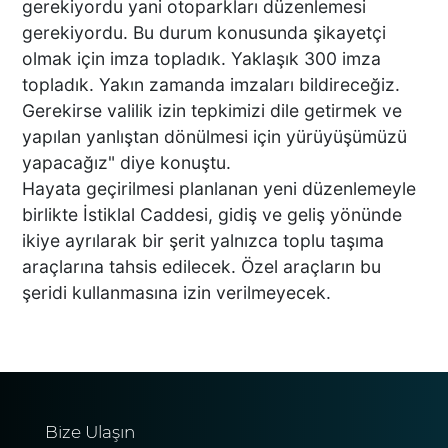
gerekiyordu yani otoparkları düzenlemesi
gerekiyordu. Bu durum konusunda şikayetçi
Acısı 10 Yıldır Dinmeyen
olmak için imza topladık. Yaklaşık 300 imza
Anne: "Kızımı 'Barışacağız'
topladık. Yakın zamanda imzaları bildireceğiz.
Diyerek Evden Götürdü"
Gerekirse valilik izin tepkimizi dile getirmek ve
yapılan yanlıştan dönülmesi için yürüyüşümüzü
yapacağız" diye konuştu.
DENİZLİ’DEN ALMANYA’YA
Hayata geçirilmesi planlanan yeni düzenlemeyle
INTERPACK ÇIKARMASI DTO
birlikte İstiklal Caddesi, gidiş ve geliş yönünde
ÜYESİ 38 FİRMA, FUARDA
ikiye ayrılarak bir şerit yalnızca toplu taşıma
YENİ TEKNOLOJİLERLE
BULUŞTU
araçlarına tahsis edilecek. Özel araçların bu
şeridi kullanmasına izin verilmeyecek.
DTO’DAN SU VE ENERJİ
VERİMLİLİĞİ EĞİTİMLERİ
DENİZLİ SANAYİSİNDE
VERİMLİLİK ATILIMI
Bize Ulaşın
Başkan Ertemur; Makamda