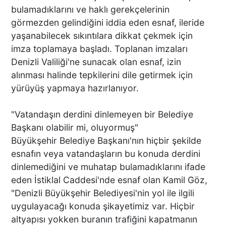
BAŞKAN ERDOĞAN, SON
bulamadıklarını ve haklı gerekçelerinin
SÜRAT ÜYE VE ESNAF
görmezden gelindiğini iddia eden esnaf, ileride
ZİYARETLERİNE DEVAM
yaşanabilecek sıkıntılara dikkat çekmek için
EDİYOR
imza toplamaya başladı. Toplanan imzaları
Denizli Valiliği'ne sunacak olan esnaf, izin
Macron’lu Tanıtım Filmi
alınması halinde tepkilerini dile getirmek için
Sosyal Medyayı Salladı
yürüyüş yapmaya hazırlanıyor.
"Vatandaşın derdini dinlemeyen bir Belediye
Başkanı olabilir mi, oluyormuş"
DENİZLİ’DE YAĞMUR
Büyükşehir Belediye Başkanı'nın hiçbir şekilde
TRAFİĞİ BU HALE GETİRDİ
esnafın veya vatandaşların bu konuda derdini
dinlemediğini ve muhatap bulamadıklarını ifade
eden İstiklal Caddesi'nde esnaf olan Kamil Göz,
"Denizli Büyükşehir Belediyesi'nin yol ile ilgili
uygulayacağı konuda şikayetimiz var. Hiçbir
DENİZLİ BAROSU VE
AVUKATLARIN
altyapısı yokken buranın trafiğini kapatmanın