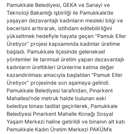
DENİZLİ’DEN TATİLE GİDEN
Pamukkale Belediyesi, GEKA ve Sanayi ve
GRUBUN GÖZÜ ÖNÜNDE
Teknoloji Bakanlığı işbirliği ile Pamukkale’de
TEKNE ÇALIŞANLARI
yaşayan dezavantajlı kadınların mesleki bilgi ve
BİRBİRİNE GİRDİ!
becerisini arttırarak, istihdam edilebilirliğini
yükseltmek hedefiyle hayata geçen “Pamuk Eller
ÜNLÜ YÖNETMEN EZEL
Üretiyor” projesi kapsamında kadınlar üretime
AKAY’A ŞOK OPERASYON!
başladı. Pamukkale ilçesinde geleneksel
KARDEŞİYLE GÖZALTINA
yöntemler ile tarımsal üretim yapan dezavantajlı
ALINDI
kadınların ürettikleri ürünlerine katma değer
kazandırılması amacıyla başlatılan “Pamuk Eller
Üretiyor” projesinde son aşamaya gelindi.
DENİZLİ’DE ÇARPIŞMANIN
ŞİDDETİYLE SAVRULDU! 5
Pamukkale Belediyesi tarafından, Pınarkent
ARAÇ HASAR GÖRDÜ
Mahallesi’nde metruk halde bulunan eski
belediye binası tadilat geçirilerek, Pamukkale
Belediyesi Pınarkent Mahalle Konağı Sosyal
Yaşam Merkezi haline getirildi ve binanın alt katı
BAŞKAN ERDOĞAN, SON
SÜRAT ÜYE VE ESNAF
Pamukkale Kadın Üretim Merkezi PAKÜM’e