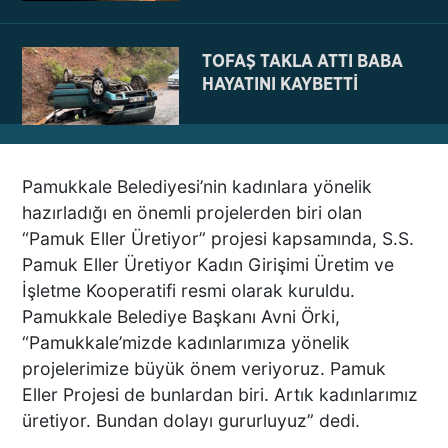
TOFAŞ TAKLA ATTI BABA
HAYATINI KAYBETTİ
Pamukkale Belediyesi’nin kadınlara yönelik
NE BÖYLE BİR VAHŞİ NE DE
hazırladığı en önemli projelerden biri olan
VAHŞET GÖRÜLDÜ
“Pamuk Eller Üretiyor” projesi kapsamında, S.S.
İNSANLIK DIŞI
Pamuk Eller Üretiyor Kadın Girişimi Üretim ve
VİCDANSIZLIK
İşletme Kooperatifi resmi olarak kuruldu.
Pamukkale Belediye Başkanı Avni Örki,
AZRAİL’E “ELDEN SONRA
“Pamukkale’mizde kadınlarımıza yönelik
GEL” DEDİ! OKEYE DEVAM
projelerimize büyük önem veriyoruz. Pamuk
ETTİ
Eller Projesi de bunlardan biri. Artık kadınlarımız
üretiyor. Bundan dolayı gururluyuz” dedi.