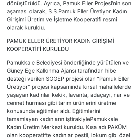
ZİYARETLERİNE DEVAM
dönüştürüldü. Ayrıca, Pamuk Eller Projesi’nin son
EDİYOR
aşaması olarak, S.S.Pamuk Eller Üretiyor Kadın
Girişimi Üretim ve İşletme Kooperatifi resmi
olarak kuruldu.
Macron’lu Tanıtım Filmi
Sosyal Medyayı Salladı
PAMUK ELLER ÜRETİYOR KADIN GİRİŞİMİ
KOOPERATİFİ KURULDU
Pamukkale Belediyesi önderliğinde yürütülen ve
DENİZLİ’DE YAĞMUR
Güney Ege Kalkınma Ajansı tarafından hibe
TRAFİĞİ BU HALE GETİRDİ
desteği verilen SOGEP projesi olan “Pamuk Eller
Üretiyor” projesi kapsamında kırsal mahallelerde
yaşayan kadınlar kekik, lavanta, adaçayı, nar ve
cennet hurması gibi tarım ürünlerini üretme
konusunda eğitimler aldı. Eğitimlerini
DENİZLİ BAROSU VE
AVUKATLARIN
tamamlayan kadınların iştirakiylePamukkale
İŞYERLERİNDE ARAMA
Kadın Üretim Merkezi kuruldu. Kısa adı PAKÜM
YAPILIYOR
olan kooperatifte kadınlar pestil, lokum gibi özel