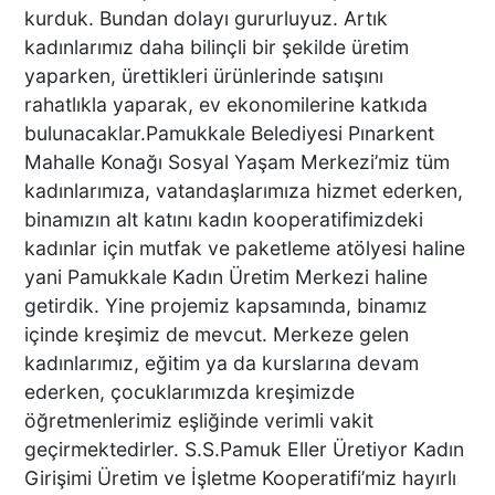
Anne: "Kızımı 'Barışacağız'
kurduk. Bundan dolayı gururluyuz. Artık
Diyerek Evden Götürdü"
kadınlarımız daha bilinçli bir şekilde üretim
yaparken, ürettikleri ürünlerinde satışını
rahatlıkla yaparak, ev ekonomilerine katkıda
bulunacaklar.Pamukkale Belediyesi Pınarkent
DENİZLİ’DEN ALMANYA’YA
INTERPACK ÇIKARMASI DTO
Mahalle Konağı Sosyal Yaşam Merkezi’miz tüm
ÜYESİ 38 FİRMA, FUARDA
kadınlarımıza, vatandaşlarımıza hizmet ederken,
YENİ TEKNOLOJİLERLE
binamızın alt katını kadın kooperatifimizdeki
BULUŞTU
kadınlar için mutfak ve paketleme atölyesi haline
yani Pamukkale Kadın Üretim Merkezi haline
DTO’DAN SU VE ENERJİ
VERİMLİLİĞİ EĞİTİMLERİ
getirdik. Yine projemiz kapsamında, binamız
DENİZLİ SANAYİSİNDE
içinde kreşimiz de mevcut. Merkeze gelen
VERİMLİLİK ATILIMI
kadınlarımız, eğitim ya da kurslarına devam
ederken, çocuklarımızda kreşimizde
öğretmenlerimiz eşliğinde verimli vakit
Başkan Ertemur; Makamda
geçirmektedirler. S.S.Pamuk Eller Üretiyor Kadın
Durmuyor, Sorunları
Yerinde Çözüyor
Girişimi Üretim ve İşletme Kooperatifi’miz hayırlı