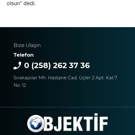
olsun” dedi.
DTO’DAN İŞLETMELERE
ENERJİ VERİMLİLİĞİ
DESTEĞİ
Bize Ulaşın
Telefon
BAŞKAN ERDOĞAN:
0 (258) 262 37 36
TİCARETİN YENİ DİLİ
DİJİTALLEŞMEDİR
Sırakapılar Mh. Hastane Cad. Üçler 2 Apt. Kat:7
No: 12
DENİZLİ’NİN İLÇESİNDE KAR
YAĞIŞI BAŞLADI