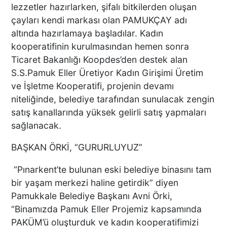
lezzetler hazırlarken, şifalı bitkilerden oluşan
çayları kendi markası olan PAMUKÇAY adı
KEKİK ÜRETİCİLERİNİN
UMUDU ALTUNTAŞ
altında hazırlamaya başladılar. Kadın
BAHARAT ŞENLİKTE DE
kooperatifinin kurulmasından hemen sonra
YANLARINDAYDI
Ticaret Bakanlığı Koopdes’den destek alan
S.S.Pamuk Eller Üretiyor Kadın Girişimi Üretim
ve İşletme Kooperatifi, projenin devamı
İKİ KADINA KURŞUN
niteliğinde, belediye tarafından sunulacak zengin
YAĞDIRAN ŞÜPHELİNİN
KAÇIŞ ANLARI ORTAYA
satış kanallarında yüksek gelirli satış yapmaları
ÇIKTI
sağlanacak.
BAŞKAN ÖRKİ, “GURURLUYUZ”
TÜRKİYE BU SÖZLERLE
YIKILDI: "BEBEĞİME SİPER
“Pınarkent’te bulunan eski belediye binasını tam
OLDU"
bir yaşam merkezi haline getirdik” diyen
Pamukkale Belediye Başkanı Avni Örki,
“Binamızda Pamuk Eller Projemiz kapsamında
Acısı 10 Yıldır Dinmeyen
PAKÜM’ü oluşturduk ve kadın kooperatifimizi