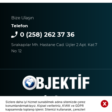
SÜRAT ÜYE VE ESNAF
ZİYARETLERİNE DEVAM
EDİYOR
Bize Ulaşın
Telefon
Macron’lu Tanıtım Filmi
0 (258) 262 37 36
Sosyal Medyayı Salladı
Sırakapılar Mh. Hastane Cad. Üçler 2 Apt. Kat:7
No: 12
DENİZLİ’DE YAĞMUR
TRAFİĞİ BU HALE GETİRDİ
DENİZLİ BAROSU VE
AVUKATLARIN
Sizlere daha iyi hizmet sunabilmek adına sitemizde çerez
konumlandırmaktayız. Kişisel verileriniz, KVKK ve GDPR
İŞYERLERİNDE ARAMA
Whatsapp Paylaş
kapsamında toplanıp işlenir. Sitemizi kullanarak, çerezleri
© 2020 Tüm Hakları Saklıdır. | DENİZLİ OBJEKTİF MEDYA GRUBU