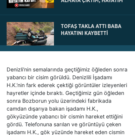
ALMAYA ÇIKTIM, HAYATIM
KAYDI
TOFAŞ TAKLA ATTI BABA
HAYATINI KAYBETTİ
NE BÖYLE BİR VAHŞİ NE DE
Denizli’nin semalarında geçtiğimiz öğleden sonra
VAHŞET GÖRÜLDÜ
yabancı bir cisim görüldü. Denizlili İşadamı
İNSANLIK DIŞI
H.K.’nin fark ederek çektiği görüntüler izleyenleri
VİCDANSIZLIK
hayretler içinde bıraktı. Geçtiğimiz gün öğleden
sonra Bozborun yolu üzerindeki fabrikada
AZRAİL’E “ELDEN SONRA
camdan dışarıya bakan işadamı H.K.,
GEL” DEDİ! OKEYE DEVAM
gökyüzünde yabancı bir cismin hareket ettiğini
ETTİ
gördü. Telefonuna sarılan ve görüntüyü çeken
işadamı H.K., gök yüzünde hareket eden cismin