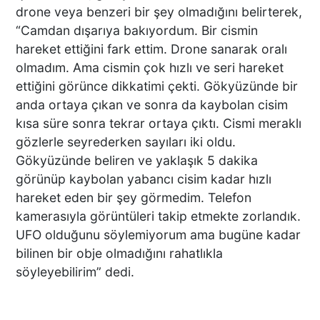
drone veya benzeri bir şey olmadığını belirterek,
DENİZLİ’DEN TATİLE GİDEN
“Camdan dışarıya bakıyordum. Bir cismin
GRUBUN GÖZÜ ÖNÜNDE
hareket ettiğini fark ettim. Drone sanarak oralı
TEKNE ÇALIŞANLARI
olmadım. Ama cismin çok hızlı ve seri hareket
BİRBİRİNE GİRDİ!
ettiğini görünce dikkatimi çekti. Gökyüzünde bir
anda ortaya çıkan ve sonra da kaybolan cisim
ÜNLÜ YÖNETMEN EZEL
kısa süre sonra tekrar ortaya çıktı. Cismi meraklı
AKAY’A ŞOK OPERASYON!
gözlerle seyrederken sayıları iki oldu.
KARDEŞİYLE GÖZALTINA
Gökyüzünde beliren ve yaklaşık 5 dakika
ALINDI
görünüp kaybolan yabancı cisim kadar hızlı
hareket eden bir şey görmedim. Telefon
kamerasıyla görüntüleri takip etmekte zorlandık.
DENİZLİ’DE ÇARPIŞMANIN
ŞİDDETİYLE SAVRULDU! 5
UFO olduğunu söylemiyorum ama bugüne kadar
ARAÇ HASAR GÖRDÜ
bilinen bir obje olmadığını rahatlıkla
söyleyebilirim” dedi.
BAŞKAN ERDOĞAN, SON