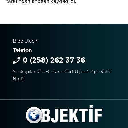
tarafından anbean kaydedildi.
BAŞKAN ERDOĞAN, SON
SÜRAT ÜYE VE ESNAF
ZİYARETLERİNE DEVAM
EDİYOR
Bize Ulaşın
Telefon
Macron’lu Tanıtım Filmi
0 (258) 262 37 36
Sosyal Medyayı Salladı
Sırakapılar Mh. Hastane Cad. Üçler 2 Apt. Kat:7
No: 12
DENİZLİ’DE YAĞMUR
TRAFİĞİ BU HALE GETİRDİ