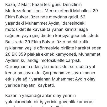
GEL” DEDİ! OKEYE DEVAM
Kaza, 2 Mart Pazartesi günü Denizlinin
ETTİ
Merkezefendi ilçesi Merkezefendi Mahallesi 29
Ekim Bulvarı üzerinde meydana geldi. 52
yaşındaki Muhammet Aydın, idaresindeki
DENİZLİ’DEN TATİLE GİDEN
motosiklet ile kavşakta yanan kırmızı ışığa
GRUBUN GÖZÜ ÖNÜNDE
rağmen yaya geçidinden karşıya geçmek istedi.
TEKNE ÇALIŞANLARI
Bu sırada 29 Ekim Bulvarı üzerindeki trafik
BİRBİRİNE GİRDİ!
ışıklarının yeşile dönmesiyle birlikte hareket eden
20 BK 359 plakalı ekmek kamyoneti, Muhammet
ÜNLÜ YÖNETMEN EZEL
Aydının kullandığı motosikletle çarpıştı.
AKAY’A ŞOK OPERASYON!
Çarpışmanın etkisiyle motosiklet sürücüsü yol
KARDEŞİYLE GÖZALTINA
kenarına savruldu. Çarpmanın ve savrulmanın
ALINDI
etkisiyle ağır yaralanan Muhammet Aydın olay
yerinde hayatını kaybetti.
DENİZLİ’DE ÇARPIŞMANIN
Kazanın yaşandığı anlar olay yerinin
ŞİDDETİYLE SAVRULDU! 5
yakınlarındaki bir iş yerinin güvenlik kamerası
ARAÇ HASAR GÖRDÜ