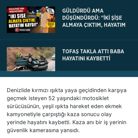
GÜLDÜRDÜ AMA
DÜŞÜNDÜRDÜ: "İKİ ŞİŞE
ALMAYA ÇIKTIM, HAYATIM
KAYDI
TOFAŞ TAKLA ATTI BABA
HAYATINI KAYBETTİ
Denizlide kırmızı ışıkta yaya geçidinden karşıya
NE BÖYLE BİR VAHŞİ NE DE
geçmek isteyen 52 yaşındaki motosiklet
VAHŞET GÖRÜLDÜ
sürücüsünün, yeşil ışıkta hareket eden ekmek
İNSANLIK DIŞI
kamyonetiyle çarpıştığı kaza sonucu olay
VİCDANSIZLIK
yerinde hayatını kaybetti. Kaza anı bir iş yerinin
güvenlik kamerasına yansıdı.
AZRAİL’E “ELDEN SONRA