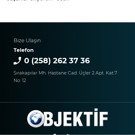
UYUŞTURUCU ETKİSİNDEKİ
ÇOCUK YAĞMUR ALTINDA
SAATLERCE BEKLEDİ
DENİZLİ’DE CAN PAZARI 1
ÖLÜ 4 YARALI!
Bize Ulaşın
Telefon
0 (258) 262 37 36
Kaza Kazayı Getirdi
Sırakapılar Mh. Hastane Cad. Üçler 2 Apt. Kat:7
No: 12
ZİMET GURME KASAP’TA
KURBANLIK SATIŞLARI
BAŞLADI