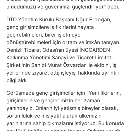
TEKNE ÇALIŞANLARI
umudumuzu ve güvenimizi güçlendiriyor” dedi.
BİRBİRİNE GİRDİ!
DTO Yönetim Kurulu Başkanı Uğur Erdoğan,
ÜNLÜ YÖNETMEN EZEL
genç girişimcilere iş fikirlerini hayata
AKAY’A ŞOK OPERASYON!
geçirebilmeleri, birer işletmeye
KARDEŞİYLE GÖZALTINA
dönüştürebilmeleri için ortam ve imkân tanıyan
ALINDI
Denizli Ticaret Odası’nın üyesi İNOGARDEN
Kalkınma Yönetimi Sanayi ve Ticaret Limitet
Şirketi'nin Sahibi Murat Özvardar ile ekibini, iş
DENİZLİ’DE ÇARPIŞMANIN
ŞİDDETİYLE SAVRULDU! 5
yerlerinde ziyaret etti; işleyişi hakkında ayrıntılı
ARAÇ HASAR GÖRDÜ
bilgi aldı.
Görüşmede genç girişimciler için “Yeni fikirlerin,
girişimlerin ve gençlerimizin her zaman
BAŞKAN ERDOĞAN, SON
yanındayız. Onların iyi yetişmiş bireyler olarak,
SÜRAT ÜYE VE ESNAF
sorumluluk ve inisiyatif alarak ülkemizin
ZİYARETLERİNE DEVAM
yarınlarına sahip çıkmalarını istiyoruz. Bu konuda
EDİYOR
her türlü imkânı sunmaya hazırız. Onların varlığı,