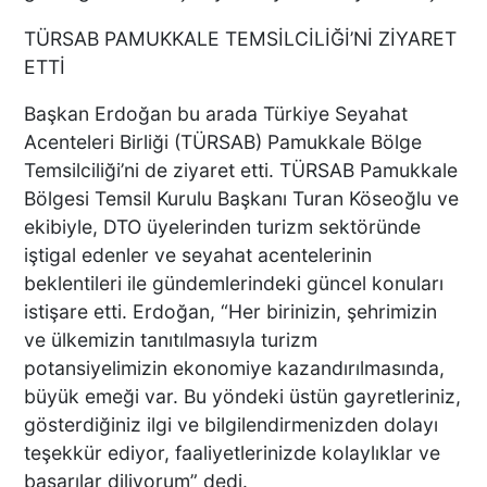
DTO’DAN İŞLETMELERE
TÜRSAB PAMUKKALE TEMSİLCİLİĞİ’Nİ ZİYARET
ENERJİ VERİMLİLİĞİ
DESTEĞİ
ETTİ
Başkan Erdoğan bu arada Türkiye Seyahat
Acenteleri Birliği (TÜRSAB) Pamukkale Bölge
BAŞKAN ERDOĞAN:
Temsilciliği’ni de ziyaret etti. TÜRSAB Pamukkale
TİCARETİN YENİ DİLİ
Bölgesi Temsil Kurulu Başkanı Turan Köseoğlu ve
DİJİTALLEŞMEDİR
ekibiyle, DTO üyelerinden turizm sektöründe
iştigal edenler ve seyahat acentelerinin
beklentileri ile gündemlerindeki güncel konuları
DENİZLİ’NİN İLÇESİNDE KAR
istişare etti. Erdoğan, “Her birinizin, şehrimizin
YAĞIŞI BAŞLADI
ve ülkemizin tanıtılmasıyla turizm
potansiyelimizin ekonomiye kazandırılmasında,
büyük emeği var. Bu yöndeki üstün gayretleriniz,
gösterdiğiniz ilgi ve bilgilendirmenizden dolayı
PAMUKKALE’DE YÜREK
teşekkür ediyor, faaliyetlerinizde kolaylıklar ve
BURKAN GÖRÜNTÜ:
başarılar diliyorum” dedi.