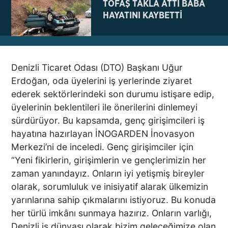
TOFAŞ TAKLA ATTI BABA
HAYATINI KAYBETTİ
Denizli Ticaret Odası (DTO) Başkanı Uğur
NE BÖYLE BİR VAHŞİ NE DE
Erdoğan, oda üyelerini iş yerlerinde ziyaret
VAHŞET GÖRÜLDÜ
ederek sektörlerindeki son durumu istişare edip,
İNSANLIK DIŞI
üyelerinin beklentileri ile önerilerini dinlemeyi
VİCDANSIZLIK
sürdürüyor. Bu kapsamda, genç girişimcileri iş
hayatına hazırlayan İNOGARDEN İnovasyon
AZRAİL’E “ELDEN SONRA
Merkezi’ni de inceledi. Genç girişimciler için
GEL” DEDİ! OKEYE DEVAM
“Yeni fikirlerin, girişimlerin ve gençlerimizin her
ETTİ
zaman yanındayız. Onların iyi yetişmiş bireyler
olarak, sorumluluk ve inisiyatif alarak ülkemizin
yarınlarına sahip çıkmalarını istiyoruz. Bu konuda
DENİZLİ’DEN TATİLE GİDEN
her türlü imkânı sunmaya hazırız. Onların varlığı,
GRUBUN GÖZÜ ÖNÜNDE
Denizli iş dünyası olarak bizim geleceğimize olan