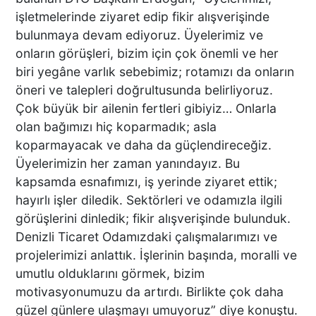
işletmelerinde ziyaret edip fikir alışverişinde
bulunmaya devam ediyoruz. Üyelerimiz ve
DENİZLİ’DEN ALMANYA’YA
onların görüşleri, bizim için çok önemli ve her
INTERPACK ÇIKARMASI DTO
biri yegâne varlık sebebimiz; rotamızı da onların
ÜYESİ 38 FİRMA, FUARDA
öneri ve talepleri doğrultusunda belirliyoruz.
YENİ TEKNOLOJİLERLE
Çok büyük bir ailenin fertleri gibiyiz… Onlarla
BULUŞTU
olan bağımızı hiç koparmadık; asla
DTO’DAN SU VE ENERJİ
koparmayacak ve daha da güçlendireceğiz.
VERİMLİLİĞİ EĞİTİMLERİ
Üyelerimizin her zaman yanındayız. Bu
DENİZLİ SANAYİSİNDE
kapsamda esnafımızı, iş yerinde ziyaret ettik;
VERİMLİLİK ATILIMI
hayırlı işler diledik. Sektörleri ve odamızla ilgili
görüşlerini dinledik; fikir alışverişinde bulunduk.
Başkan Ertemur; Makamda
Denizli Ticaret Odamızdaki çalışmalarımızı ve
Durmuyor, Sorunları
projelerimizi anlattık. İşlerinin başında, moralli ve
Yerinde Çözüyor
umutlu olduklarını görmek, bizim
motivasyonumuzu da artırdı. Birlikte çok daha
güzel günlere ulaşmayı umuyoruz” diye konuştu.