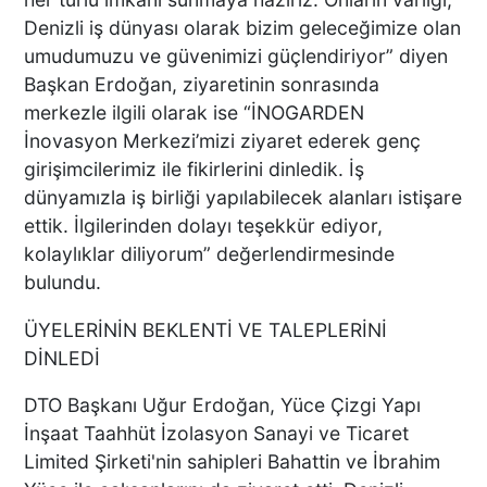
Denizli iş dünyası olarak bizim geleceğimize olan
Macron’lu Tanıtım Filmi
umudumuzu ve güvenimizi güçlendiriyor” diyen
Sosyal Medyayı Salladı
Başkan Erdoğan, ziyaretinin sonrasında
merkezle ilgili olarak ise “İNOGARDEN
İnovasyon Merkezi’mizi ziyaret ederek genç
girişimcilerimiz ile fikirlerini dinledik. İş
DENİZLİ’DE YAĞMUR
dünyamızla iş birliği yapılabilecek alanları istişare
TRAFİĞİ BU HALE GETİRDİ
ettik. İlgilerinden dolayı teşekkür ediyor,
kolaylıklar diliyorum” değerlendirmesinde
bulundu.
ÜYELERİNİN BEKLENTİ VE TALEPLERİNİ
DENİZLİ BAROSU VE
AVUKATLARIN
DİNLEDİ
İŞYERLERİNDE ARAMA
YAPILIYOR
DTO Başkanı Uğur Erdoğan, Yüce Çizgi Yapı
İnşaat Taahhüt İzolasyon Sanayi ve Ticaret
Limited Şirketi'nin sahipleri Bahattin ve İbrahim
KEKİK ÜRETİCİLERİNİN