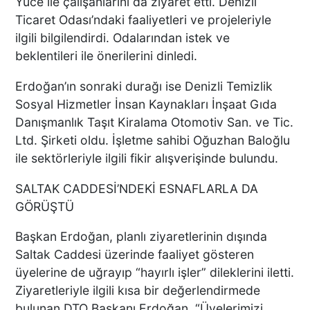
Yüce ile çalışanlarını da ziyaret etti. Denizli
UMUDU ALTUNTAŞ
Ticaret Odası’ndaki faaliyetleri ve projeleriyle
BAHARAT ŞENLİKTE DE
ilgili bilgilendirdi. Odalarından istek ve
YANLARINDAYDI
beklentileri ile önerilerini dinledi.
İKİ KADINA KURŞUN
Erdoğan’ın sonraki durağı ise Denizli Temizlik
YAĞDIRAN ŞÜPHELİNİN
Sosyal Hizmetler İnsan Kaynakları İnşaat Gıda
KAÇIŞ ANLARI ORTAYA
Danışmanlık Taşıt Kiralama Otomotiv San. ve Tic.
ÇIKTI
Ltd. Şirketi oldu. İşletme sahibi Oğuzhan Baloğlu
ile sektörleriyle ilgili fikir alışverişinde bulundu.
TÜRKİYE BU SÖZLERLE
SALTAK CADDESİ’NDEKİ ESNAFLARLA DA
YIKILDI: "BEBEĞİME SİPER
OLDU"
GÖRÜŞTÜ
Başkan Erdoğan, planlı ziyaretlerinin dışında
Saltak Caddesi üzerinde faaliyet gösteren
Acısı 10 Yıldır Dinmeyen
üyelerine de uğrayıp “hayırlı işler” dileklerini iletti.
Anne: "Kızımı 'Barışacağız'
Ziyaretleriyle ilgili kısa bir değerlendirmede
Diyerek Evden Götürdü"
bulunan DTO Başkanı Erdoğan, “Üyelerimizi,