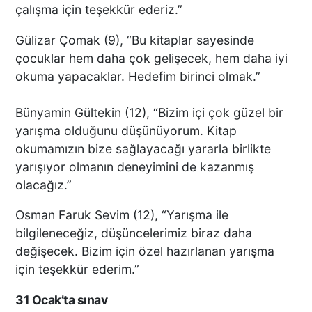
çalışma için teşekkür ederiz.”
Acısı 10 Yıldır Dinmeyen
Gülizar Çomak (9), “Bu kitaplar sayesinde
Anne: "Kızımı 'Barışacağız'
çocuklar hem daha çok gelişecek, hem daha iyi
Diyerek Evden Götürdü"
okuma yapacaklar. Hedefim birinci olmak.”
Bünyamin Gültekin (12), “Bizim içi çok güzel bir
DENİZLİ’DEN ALMANYA’YA
yarışma olduğunu düşünüyorum. Kitap
INTERPACK ÇIKARMASI DTO
okumamızın bize sağlayacağı yararla birlikte
ÜYESİ 38 FİRMA, FUARDA
yarışıyor olmanın deneyimini de kazanmış
YENİ TEKNOLOJİLERLE
olacağız.”
BULUŞTU
Osman Faruk Sevim (12), “Yarışma ile
DTO’DAN SU VE ENERJİ
bilgileneceğiz, düşüncelerimiz biraz daha
VERİMLİLİĞİ EĞİTİMLERİ
değişecek. Bizim için özel hazırlanan yarışma
DENİZLİ SANAYİSİNDE
için teşekkür ederim.”
VERİMLİLİK ATILIMI
31 Ocak’ta sınav