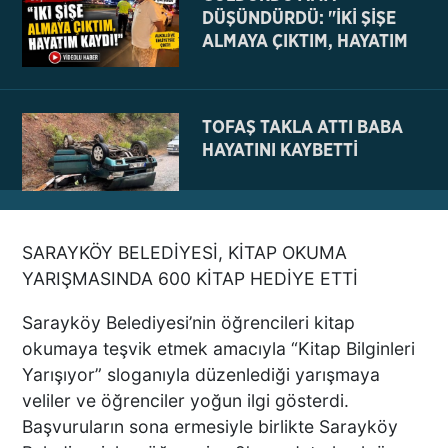
DÜŞÜNDÜRDÜ: "İKİ ŞİŞE
ALMAYA ÇIKTIM, HAYATIM
KAYDI
TOFAŞ TAKLA ATTI BABA
HAYATINI KAYBETTİ
SARAYKÖY BELEDİYESİ, KİTAP OKUMA
NE BÖYLE BİR VAHŞİ NE DE
YARIŞMASINDA 600 KİTAP HEDİYE ETTİ
VAHŞET GÖRÜLDÜ
İNSANLIK DIŞI
Sarayköy Belediyesi’nin öğrencileri kitap
VİCDANSIZLIK
okumaya teşvik etmek amacıyla “Kitap Bilginleri
Yarışıyor” sloganıyla düzenlediği yarışmaya
AZRAİL’E “ELDEN SONRA
veliler ve öğrenciler yoğun ilgi gösterdi.
GEL” DEDİ! OKEYE DEVAM
Başvuruların sona ermesiyle birlikte Sarayköy
ETTİ