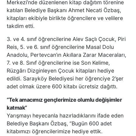
Merkezi’nde düzenlenen kitap dağıtım törenine
BAŞKAN ERDOĞAN, SON
katılan Belediye Başkanı Ahmet Necati Özbaş,
SÜRAT ÜYE VE ESNAF
kitapları ekibiyle birlikte öğrencilere ve velilere
ZİYARETLERİNE DEVAM
takdim etti.
EDİYOR
3. ve 4. sınıf öğrencilerine Alev Saçlı Çocuk, Piri
Reis, 5. ve 6. sınıf öğrencilerine Masal Dolu
Macron’lu Tanıtım Filmi
Anadolu, Pertevcan’ın Akıllara Zarar Maceraları,
Sosyal Medyayı Salladı
7. ve 8. Sınıf öğrencilerine ise Son Kelime,
Rüzgârı Dizginleyen Çocuk kitapları hediye
edildi. Sarayköy Belediyesi her öğrenciye 2’şer
adet olmak üzere 600 kitabı ücretsiz dağıttı.
DENİZLİ’DE YAĞMUR
TRAFİĞİ BU HALE GETİRDİ
“Tek amacımız gençlerimize olumlu değişimler
katmak”
Yarışmayı heyecanla hazırladıklarını ifade eden
Belediye Başkanı Özbaş, “Bugün 600 adet
DENİZLİ BAROSU VE
kitabımızı öğrencilerimize hediye ettik.
AVUKATLARIN