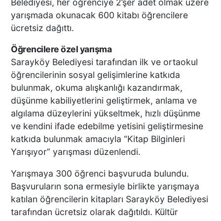
Belediyesi, her öğrenciye 2’şer adet olmak üzere
yarışmada okunacak 600 kitabı öğrencilere
ücretsiz dağıttı.
DENİZLİ’DEN TATİLE GİDEN
Öğrencilere özel yarışma
GRUBUN GÖZÜ ÖNÜNDE
TEKNE ÇALIŞANLARI
Sarayköy Belediyesi tarafından ilk ve ortaokul
BİRBİRİNE GİRDİ!
öğrencilerinin sosyal gelişimlerine katkıda
bulunmak, okuma alışkanlığı kazandırmak,
düşünme kabiliyetlerini geliştirmek, anlama ve
ÜNLÜ YÖNETMEN EZEL
algılama düzeylerini yükseltmek, hızlı düşünme
AKAY’A ŞOK OPERASYON!
ve kendini ifade edebilme yetisini geliştirmesine
KARDEŞİYLE GÖZALTINA
ALINDI
katkıda bulunmak amacıyla “Kitap Bilginleri
Yarışıyor” yarışması düzenlendi.
DENİZLİ’DE ÇARPIŞMANIN
Yarışmaya 300 öğrenci başvuruda bulundu.
ŞİDDETİYLE SAVRULDU! 5
Başvuruların sona ermesiyle birlikte yarışmaya
ARAÇ HASAR GÖRDÜ
katılan öğrencilerin kitapları Sarayköy Belediyesi
tarafından ücretsiz olarak dağıtıldı. Kültür