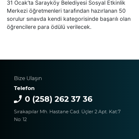
Başkan Ertemur; Makamda
31 Ocak’ta Sarayköy Belediyesi Sosyal Etkinlik
Durmuyor, Sorunları
Merkezi öğretmenleri tarafından hazırlanan 50
Yerinde Çözüyor
sorulur sınavda kendi kategorisinde başarılı olan
öğrencilere para ödülü verilecek.
DTO’DAN İŞLETMELERE
ENERJİ VERİMLİLİĞİ
DESTEĞİ
Bize Ulaşın
BAŞKAN ERDOĞAN:
Telefon
TİCARETİN YENİ DİLİ
DİJİTALLEŞMEDİR
0 (258) 262 37 36
Sırakapılar Mh. Hastane Cad. Üçler 2 Apt. Kat:7
No: 12
DENİZLİ’NİN İLÇESİNDE KAR
YAĞIŞI BAŞLADI