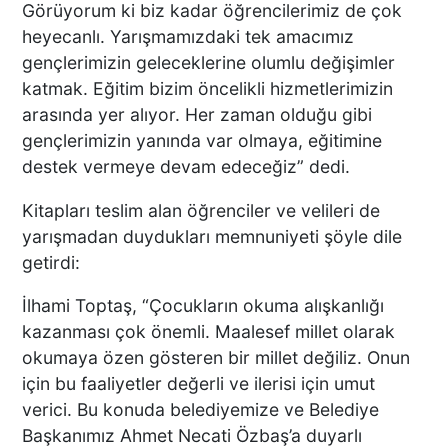
Görüyorum ki biz kadar öğrencilerimiz de çok
İŞYERLERİNDE ARAMA
heyecanlı. Yarışmamızdaki tek amacımız
YAPILIYOR
gençlerimizin geleceklerine olumlu değişimler
katmak. Eğitim bizim öncelikli hizmetlerimizin
KEKİK ÜRETİCİLERİNİN
arasında yer alıyor. Her zaman olduğu gibi
UMUDU ALTUNTAŞ
gençlerimizin yanında var olmaya, eğitimine
BAHARAT ŞENLİKTE DE
destek vermeye devam edeceğiz” dedi.
YANLARINDAYDI
Kitapları teslim alan öğrenciler ve velileri de
yarışmadan duydukları memnuniyeti şöyle dile
İKİ KADINA KURŞUN
getirdi:
YAĞDIRAN ŞÜPHELİNİN
KAÇIŞ ANLARI ORTAYA
İlhami Toptaş, “Çocukların okuma alışkanlığı
ÇIKTI
kazanması çok önemli. Maalesef millet olarak
okumaya özen gösteren bir millet değiliz. Onun
TÜRKİYE BU SÖZLERLE
için bu faaliyetler değerli ve ilerisi için umut
YIKILDI: "BEBEĞİME SİPER
verici. Bu konuda belediyemize ve Belediye
OLDU"
Başkanımız Ahmet Necati Özbaş’a duyarlı