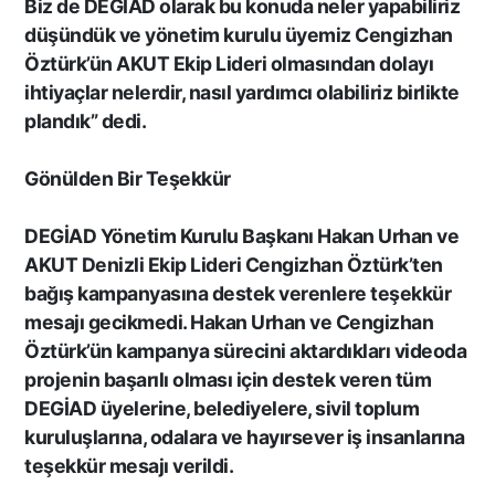
Biz de DEGİAD olarak bu konuda neler yapabiliriz
düşündük ve yönetim kurulu üyemiz Cengizhan
Macron’lu Tanıtım Filmi
Öztürk’ün AKUT Ekip Lideri olmasından dolayı
Sosyal Medyayı Salladı
ihtiyaçlar nelerdir, nasıl yardımcı olabiliriz birlikte
plandık” dedi.
Gönülden Bir Teşekkür
DENİZLİ’DE YAĞMUR
TRAFİĞİ BU HALE GETİRDİ
DEGİAD Yönetim Kurulu Başkanı Hakan Urhan ve
AKUT Denizli Ekip Lideri Cengizhan Öztürk’ten
bağış kampanyasına destek verenlere teşekkür
mesajı gecikmedi. Hakan Urhan ve Cengizhan
Öztürk’ün kampanya sürecini aktardıkları videoda
DENİZLİ BAROSU VE
AVUKATLARIN
projenin başarılı olması için destek veren tüm
İŞYERLERİNDE ARAMA
DEGİAD üyelerine, belediyelere, sivil toplum
YAPILIYOR
kuruluşlarına, odalara ve hayırsever iş insanlarına
teşekkür mesajı verildi.