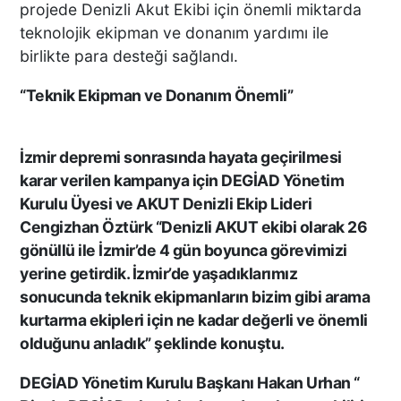
projede Denizli Akut Ekibi için önemli miktarda
TEKNE ÇALIŞANLARI
teknolojik ekipman ve donanım yardımı ile
BİRBİRİNE GİRDİ!
birlikte para desteği sağlandı.
ÜNLÜ YÖNETMEN EZEL
“Teknik Ekipman ve Donanım Önemli”
AKAY’A ŞOK OPERASYON!
KARDEŞİYLE GÖZALTINA
ALINDI
İzmir depremi sonrasında hayata geçirilmesi
karar verilen kampanya için DEGİAD Yönetim
Kurulu Üyesi ve AKUT Denizli Ekip Lideri
DENİZLİ’DE ÇARPIŞMANIN
Cengizhan Öztürk “Denizli AKUT ekibi olarak 26
ŞİDDETİYLE SAVRULDU! 5
gönüllü ile İzmir’de 4 gün boyunca görevimizi
ARAÇ HASAR GÖRDÜ
yerine getirdik. İzmir’de yaşadıklarımız
sonucunda teknik ekipmanların bizim gibi arama
kurtarma ekipleri için ne kadar değerli ve önemli
BAŞKAN ERDOĞAN, SON
olduğunu anladık” şeklinde konuştu.
SÜRAT ÜYE VE ESNAF
ZİYARETLERİNE DEVAM
DEGİAD Yönetim Kurulu Başkanı Hakan Urhan “
EDİYOR