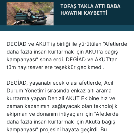
TOFAŞ TAKLA ATTI BABA
HAYATINI KAYBETTİ
DEGİAD ve AKUT iş birliği ile yürütülen “Afetlerde
NE BÖYLE BİR VAHŞİ NE DE
daha fazla insan kurtarmak için AKUT’a bağış
VAHŞET GÖRÜLDÜ
kampanyası” sona erdi. DEGİAD ve AKUT’tan
İNSANLIK DIŞI
tüm hayırseverlere teşekkür gecikmedi.
VİCDANSIZLIK
DEGİAD, yaşanabilecek olası afetlerde, Acil
AZRAİL’E “ELDEN SONRA
Durum Yönetimi sırasında enkaz altı arama
GEL” DEDİ! OKEYE DEVAM
kurtarma yapan Denizli AKUT Ekibine hız ve
ETTİ
zaman kazanımını sağlayacak olan teknolojik
ekipman ve donanım ihtiyaçları için “Afetlerde
daha fazla insan kurtarmak için Akut’a bağış
DENİZLİ’DEN TATİLE GİDEN
kampanyası” projesini hayata geçirdi. Bu
GRUBUN GÖZÜ ÖNÜNDE