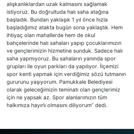
ESKİ FUTBOL KULÜP
alışkanlıklardan uzak kalmasını sağlamak
BAŞKANI VE KARDEŞİNE
istiyoruz. Bu doğrultuda halı saha atağına
KURŞUN YAĞDIRDILAR
başladık. Bundan yaklaşık 1 yıl önce hızla
başladığımız atakta bugün sona yaklaştık. Hem
ihtiyaç olan mahallerde hem de okul
DENİZLİLİ İŞ İNSANI
bahçelerinde halı sahaları yapıp çocuklarımızın
MEHMET SARI
ve gençlerimizin hizmetine sunduk. Sadece halı
LİDERLİĞİNDE ZİRVEYE
saha yapmıyoruz. Bu sahaların yanında spor
ÇIKTI ZİMEK MAKİNA’YA
grupları ile oyun parkları da yapılıyor. İlçemizi
DEV ÖDÜL
spor kenti yapmak için verdiğimiz sözü tutmanın
Tartıştığı Motosikletliye
gururunu yaşıyorum. Pamukkale Belediyesi
Çarpıp Yoluna Devam Etti
olarak geleceğimizin teminatı olan gençlerimiz
için ne yapsak az. Spor alanlarımızın tüm
halkımıza hayırlı olmasını diliyorum” dedi.
Silahlı Saldırının Ayrıntıları
Ortaya Çıktı