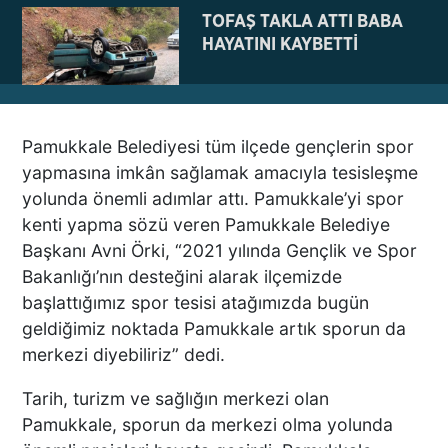
TOFAŞ TAKLA ATTI BABA
HAYATINI KAYBETTİ
Pamukkale Belediyesi tüm ilçede gençlerin spor
NE BÖYLE BİR VAHŞİ NE DE
yapmasına imkân sağlamak amacıyla tesisleşme
VAHŞET GÖRÜLDÜ
yolunda önemli adımlar attı. Pamukkale’yi spor
İNSANLIK DIŞI
kenti yapma sözü veren Pamukkale Belediye
VİCDANSIZLIK
Başkanı Avni Örki, “2021 yılında Gençlik ve Spor
Bakanlığı’nın desteğini alarak ilçemizde
AZRAİL’E “ELDEN SONRA
başlattığımız spor tesisi atağımızda bugün
GEL” DEDİ! OKEYE DEVAM
geldiğimiz noktada Pamukkale artık sporun da
ETTİ
merkezi diyebiliriz” dedi.
Tarih, turizm ve sağlığın merkezi olan
DENİZLİ’DEN TATİLE GİDEN
Pamukkale, sporun da merkezi olma yolunda
GRUBUN GÖZÜ ÖNÜNDE