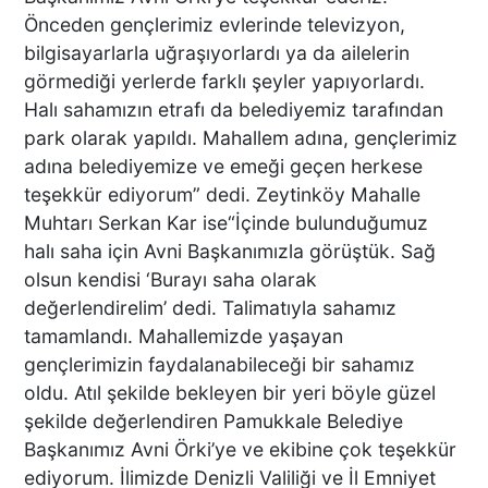
Önceden gençlerimiz evlerinde televizyon,
DTO’DAN İŞLETMELERE
bilgisayarlarla uğraşıyorlardı ya da ailelerin
ENERJİ VERİMLİLİĞİ
görmediği yerlerde farklı şeyler yapıyorlardı.
DESTEĞİ
Halı sahamızın etrafı da belediyemiz tarafından
park olarak yapıldı. Mahallem adına, gençlerimiz
adına belediyemize ve emeği geçen herkese
BAŞKAN ERDOĞAN:
teşekkür ediyorum” dedi. Zeytinköy Mahalle
TİCARETİN YENİ DİLİ
Muhtarı Serkan Kar ise“İçinde bulunduğumuz
DİJİTALLEŞMEDİR
halı saha için Avni Başkanımızla görüştük. Sağ
olsun kendisi ‘Burayı saha olarak
değerlendirelim’ dedi. Talimatıyla sahamız
DENİZLİ’NİN İLÇESİNDE KAR
tamamlandı. Mahallemizde yaşayan
YAĞIŞI BAŞLADI
gençlerimizin faydalanabileceği bir sahamız
oldu. Atıl şekilde bekleyen bir yeri böyle güzel
şekilde değerlendiren Pamukkale Belediye
Başkanımız Avni Örki’ye ve ekibine çok teşekkür
PAMUKKALE’DE YÜREK
ediyorum. İlimizde Denizli Valiliği ve İl Emniyet
BURKAN GÖRÜNTÜ: