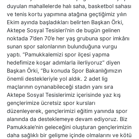
duyulan mahallelerde halı saha, basketbol sahası
ve tenis kortu yapımına atağına geçtiğimiz yılın
DENİZLİ’DE MART SÜRPRİZİ
Ekim ayında başladıkları belirten Başkan Örki,
Aktepe Sosyal Tesisleri’nin de bugün gelinen
noktada 7’den 70’e her yaş grubuna spor imkânı
sunan spor salonlarının bulunduğuna vurgu
yaptı. “Pamukkalemizi spor ilçesi yapma
ALEYNA KALAYCIOĞLU VE
hedefimize koşar adımlarla ilerliyoruz” diyen
ANNESİ ADLİYE SEVK
Başkan Örki, “Bu konuda Spor Bakanlığımızın
EDİLDİ
önemli destekleriyle yol aldık. 2 adet lig
maçlarının oynanabileceği stadın yanı sıra
Aktepe Sosyal Tesislerimiz içerisinde yaz kış
83 KAYITLI AZILI KADIN
gençlerimize ücretsiz spor kursları
HIRSIZ PİŞKİNLİKTE SINIR
düzenleyerek, gençlerimizi eğitim yanında spor
TANIMADI
alanında da desteklemeye devam ediyoruz. Biz
Pamukkale’nin geleceğini oluşturan gençlerimizin
daha sağlıklı bir gelişme içinde olmalarını ve kötü