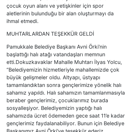
çocuk oyun alanı ve yetişkinler için spor
aletlerinin bulunduğu bir alan oluşturmayı da
ihmal etmedi.
DENİZLİ’DEN ALMANYA’YA
INTERPACK ÇIKARMASI DTO
MUHTARLARDAN TEŞEKKÜR GELDİ
ÜYESİ 38 FİRMA, FUARDA
YENİ TEKNOLOJİLERLE
Pamukkale Belediye Başkanı Avni Örki’nin
BULUŞTU
başlattığı halı atağı vatandaşları memnun
etti.Dokuzkavaklar Mahalle Muhtarı İlyas Yolcu,
DTO’DAN SU VE ENERJİ
VERİMLİLİĞİ EĞİTİMLERİ
“Belediyemizin hizmetleriyle mahallemizde çok
DENİZLİ SANAYİSİNDE
büyük gelişmeler oldu. Altyapı, üstyapı
VERİMLİLİK ATILIMI
tamamlandıktan sonra gençlerimize yönelik halı
sahamız yapıldı. Halı sahamızın tamamlanmasıyla
beraber gençlerimiz, çocuklarımız burada
Başkan Ertemur; Makamda
sosyalleşiyor. Belediyemizin yaptığı halı
Durmuyor, Sorunları
Yerinde Çözüyor
sahamızda ücret ödemeden gece saat 11’e kadar
gençlerimiz faydalanabiliyor. Bunun için Belediye
Başkanımız Avni Örki’ye teşekkür ederiz.