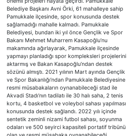
önemli projeleri hayata geçirdi. Pamukkale
TEKNE ÇALIŞANLARI
Belediye Başkanı Avni Örki, 61 mahalleye sahip
BİRBİRİNE GİRDİ!
Pamukkale ilçesinde, spor konusunda destek
sağlamadığı mahalle kalmadı. Pamukkale
ÜNLÜ YÖNETMEN EZEL
Belediyesi, bundan iki yıl önce Gençlik ve Spor
AKAY’A ŞOK OPERASYON!
Bakanı Mehmet Muharrem Kasapoğlu’nu
KARDEŞİYLE GÖZALTINA
makamında ağırlayarak, Pamukkale ilçesinde
ALINDI
yapmayı planladığı spor kompleksleri projelerini
aktarmış ve Bakan Kasapoğlu’ndan destek
sözünü almıştı. 2021 yılının Mart ayında Gençlik
DENİZLİ’DE ÇARPIŞMANIN
ŞİDDETİYLE SAVRULDU! 5
ve Spor Bakanlığı’ndan Pamukkale Belediyesine
ARAÇ HASAR GÖRDÜ
resmi müsabakaların oynanabileceği stad ile
Akvadi Stadı’nın tadilatı ile 30 halı saha, 2 tenis
kortu, 4 basketbol ve voleybol sahası yapılması
konusunda destek sağlandı. 2022 yılı içinde
BAŞKAN ERDOĞAN, SON
SÜRAT ÜYE VE ESNAF
sentetik zeminli nizami futbol sahası, soyunma
ZİYARETLERİNE DEVAM
odaları ve 500 seyirci kapasiteli portatif tribünü
EDİYOR
olan ve resmi müsabaka oynanabileceği