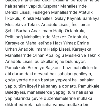
KEKİK ÜRETİCİLERİNİN
UMUDU ALTUNTAŞ
halı sahalar yapıldı.Kuşpınar Mahallesi’nde
BAHARAT ŞENLİKTE DE
Denizli Lisesi, Fesleğen Mahallesi’nde Atatürk
YANLARINDAYDI
İlkokulu, Kınıklı Mahallesi Gülay Kaynak Sarıkaya
Mesleki ve Teknik Anadolu Lisesi, İncilipınar
Şehit Burhan Acar İmam Hatip Ortaokulu,
İKİ KADINA KURŞUN
Pelitlibağ Mahallesi’nde Merkez Ortaokulu,
YAĞDIRAN ŞÜPHELİNİN
KAÇIŞ ANLARI ORTAYA
Karşıyaka Mahallesi’nde Hacı Yılmaz Emine
ÇIKTI
Urhan Anadolu İmam Hatip Lisesi, Karşıyaka
Mahallesi’nde Orhan Abalıoğlu Mesleki ve Teknik
Anadolu Lisesi bu okullar içine bulunuyor.
TÜRKİYE BU SÖZLERLE
Pamukkale Belediye Başkanı, bazı mahallelerde
YIKILDI: "BEBEĞİME SİPER
atıl durumdaki mevcut halı sahaları yenileyip,
OLDU"
çoğu yerde de en baştan yepyeni halı sahalar
yapıp, tüm ilçeyi halı sahayla donattı. Pamukkale
Belediyesi, mahallelerde yaptığı tüm halı saha
Acısı 10 Yıldır Dinmeyen
yapımlarında çevre düzenlemelerine mutlaka
Anne: "Kızımı 'Barışacağız'
dikkat ederek, halı saha yanına mutlaka bir
Diyerek Evden Götürdü"