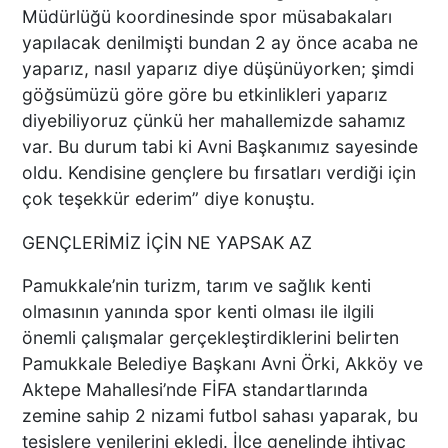
Müdürlüğü koordinesinde spor müsabakaları
UYUŞTURUCU ETKİSİNDEKİ
yapılacak denilmişti bundan 2 ay önce acaba ne
ÇOCUK YAĞMUR ALTINDA
yaparız, nasıl yaparız diye düşünüyorken; şimdi
SAATLERCE BEKLEDİ
göğsümüzü göre göre bu etkinlikleri yaparız
DENİZLİ’DE CAN PAZARI 1
diyebiliyoruz çünkü her mahallemizde sahamız
ÖLÜ 4 YARALI!
var. Bu durum tabi ki Avni Başkanımız sayesinde
oldu. Kendisine gençlere bu fırsatları verdiği için
çok teşekkür ederim” diye konuştu.
Kaza Kazayı Getirdi
GENÇLERİMİZ İÇİN NE YAPSAK AZ
Pamukkale’nin turizm, tarım ve sağlık kenti
olmasının yanında spor kenti olması ile ilgili
önemli çalışmalar gerçekleştirdiklerini belirten
Pamukkale Belediye Başkanı Avni Örki, Akköy ve
ZİMET GURME KASAP’TA
Aktepe Mahallesi’nde FİFA standartlarında
KURBANLIK SATIŞLARI
zemine sahip 2 nizami futbol sahası yaparak, bu
BAŞLADI
tesislere yenilerini ekledi. İlçe genelinde ihtiyaç