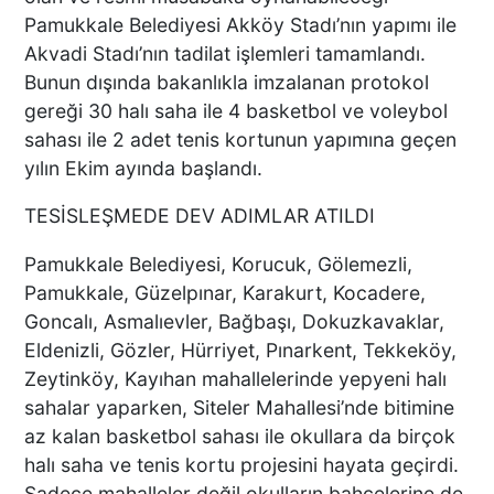
Pamukkale Belediyesi Akköy Stadı’nın yapımı ile
Akvadi Stadı’nın tadilat işlemleri tamamlandı.
Macron’lu Tanıtım Filmi
Bunun dışında bakanlıkla imzalanan protokol
Sosyal Medyayı Salladı
gereği 30 halı saha ile 4 basketbol ve voleybol
sahası ile 2 adet tenis kortunun yapımına geçen
yılın Ekim ayında başlandı.
DENİZLİ’DE YAĞMUR
TESİSLEŞMEDE DEV ADIMLAR ATILDI
TRAFİĞİ BU HALE GETİRDİ
Pamukkale Belediyesi, Korucuk, Gölemezli,
Pamukkale, Güzelpınar, Karakurt, Kocadere,
Goncalı, Asmalıevler, Bağbaşı, Dokuzkavaklar,
Eldenizli, Gözler, Hürriyet, Pınarkent, Tekkeköy,
DENİZLİ BAROSU VE
AVUKATLARIN
Zeytinköy, Kayıhan mahallelerinde yepyeni halı
İŞYERLERİNDE ARAMA
sahalar yaparken, Siteler Mahallesi’nde bitimine
YAPILIYOR
az kalan basketbol sahası ile okullara da birçok
halı saha ve tenis kortu projesini hayata geçirdi.
Sadece mahalleler değil okulların bahçelerine de