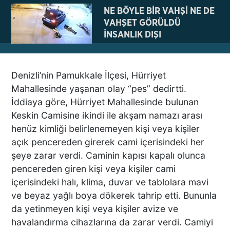
NE BÖYLE BİR VAHŞİ NE DE
VAHŞET GÖRÜLDÜ
İNSANLIK DIŞI
VİCDANSIZLIK
Denizli’nin Pamukkale İlçesi, Hürriyet
AZRAİL’E “ELDEN SONRA
Mahallesinde yaşanan olay “pes” dedirtti.
GEL” DEDİ! OKEYE DEVAM
İddiaya göre, Hürriyet Mahallesinde bulunan
ETTİ
Keskin Camisine ikindi ile akşam namazı arası
henüz kimliği belirlenemeyen kişi veya kişiler
açık pencereden girerek cami içerisindeki her
DENİZLİ’DEN TATİLE GİDEN
şeye zarar verdi. Caminin kapısı kapalı olunca
GRUBUN GÖZÜ ÖNÜNDE
pencereden giren kişi veya kişiler cami
TEKNE ÇALIŞANLARI
içerisindeki halı, klima, duvar ve tablolara mavi
BİRBİRİNE GİRDİ!
ve beyaz yağlı boya dökerek tahrip etti. Bununla
da yetinmeyen kişi veya kişiler avize ve
ÜNLÜ YÖNETMEN EZEL
havalandırma cihazlarına da zarar verdi. Camiyi
AKAY’A ŞOK OPERASYON!