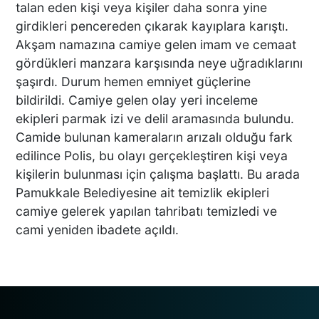
talan eden kişi veya kişiler daha sonra yine
KARDEŞİYLE GÖZALTINA
girdikleri pencereden çıkarak kayıplara karıştı.
ALINDI
Akşam namazına camiye gelen imam ve cemaat
gördükleri manzara karşısında neye uğradıklarını
DENİZLİ’DE ÇARPIŞMANIN
şaşırdı. Durum hemen emniyet güçlerine
ŞİDDETİYLE SAVRULDU! 5
bildirildi. Camiye gelen olay yeri inceleme
ARAÇ HASAR GÖRDÜ
ekipleri parmak izi ve delil aramasında bulundu.
Camide bulunan kameraların arızalı olduğu fark
edilince Polis, bu olayı gerçekleştiren kişi veya
BAŞKAN ERDOĞAN, SON
kişilerin bulunması için çalışma başlattı. Bu arada
SÜRAT ÜYE VE ESNAF
Pamukkale Belediyesine ait temizlik ekipleri
ZİYARETLERİNE DEVAM
camiye gelerek yapılan tahribatı temizledi ve
EDİYOR
cami yeniden ibadete açıldı.
Macron’lu Tanıtım Filmi
Sosyal Medyayı Salladı